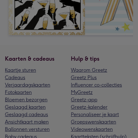
Kaarten & cadeaus
Hulp & tips
Kaartje sturen
Waarom Greetz
Cadeaus
Greetz Plus
Verjaardagskaarten
Influencer co-collecties
Fotokaarten
MyGreetz
Bloemen bezorgen
Greetz-app
Geslaagd kaarten
Greetz-kalender
Geslaagd cadeaus
Personaliseer je kaart
Ansichtkaart maken
Groepswenskaarten
Ballonnen versturen
Videowenskaarten
Baby cadeaus
Kaartteksten (schrijfhulp)