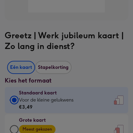
Greetz | Werk jubileum kaart |
Zo lang in dienst?
Eén kaart
Stapelkorting
Kies het formaat
Standaard kaart
Standaard
Voor de kleine gelukwens
kaart
€3,49
-
Grote kaart
€3,49
Grote
-
Meest gekozen