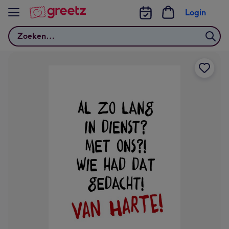
Bekijk meer
Login
Zoeken