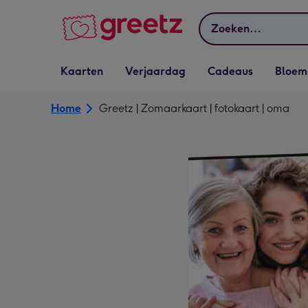
Bekijk meer
Zoeken
Vervolgkeuzelijst
Vervolgkeuzelijst
Vervolgkeuzelijst
Vervolgkeuz
Kaarten
Verjaardag
Cadeaus
Bloem
Kaarten openen
Verjaardag openen
Cadeaus openen
Bloemen o
Home
Greetz | Zomaarkaart | fotokaart | oma