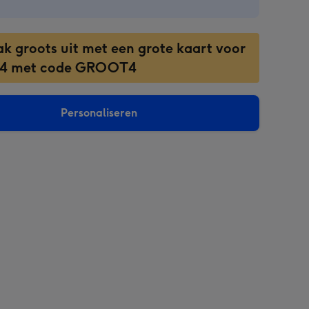
ak groots uit met een grote kaart voor
 4 met code GROOT4
Personaliseren
sions: