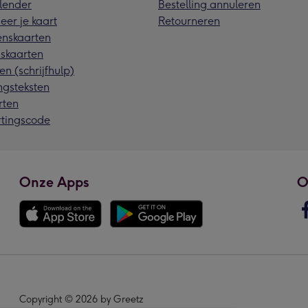
lender
Bestelling annuleren
eer je kaart
Retourneren
nskaarten
skaarten
en (schrijfhulp)
ngsteksten
rten
rtingscode
Onze Apps
O
Copyright © 2026 by Greetz