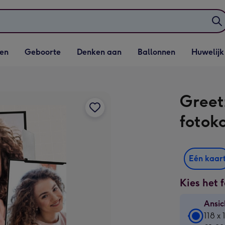
elijst
Vervolgkeuzelijst
Vervolgkeuzelijst
Vervolgkeuzelijst
Vervolgkeuzeli
en
Geboorte
Denken aan
Ballonnen
Huwelijk
penen
Geboorte openen
Denken aan openen
Ballonnen openen
Huwelijk open
Greet
fotok
Eén kaar
Kies het 
Ansic
Ansic
118 x