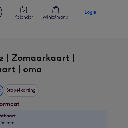
Login
Kalender
Winkelmand
jst
en
z | Zomaarkaart |
aart | oma
t
Stapelkorting
formaat
htkaart
htkaart
 166 mm