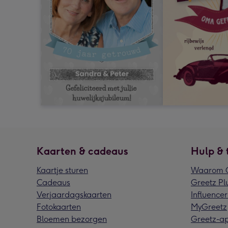
Kaarten & cadeaus
Hulp & 
Kaartje sturen
Waarom G
Cadeaus
Greetz Pl
Verjaardagskaarten
Influencer
Fotokaarten
MyGreetz
Bloemen bezorgen
Greetz-a