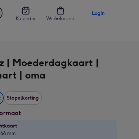
Login
Kalender
Winkelmand
jst
en
z | Moederdagkaart |
aart | oma
t
Stapelkorting
formaat
htkaart
htkaart
 166 mm