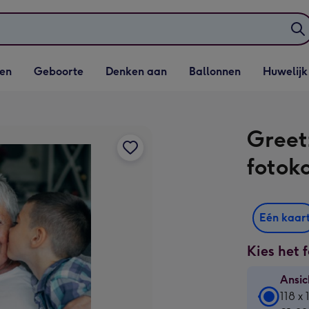
elijst
Vervolgkeuzelijst
Vervolgkeuzelijst
Vervolgkeuzelijst
Vervolgkeuzeli
en
Geboorte
Denken aan
Ballonnen
Huwelijk
penen
Geboorte openen
Denken aan openen
Ballonnen openen
Huwelijk open
a
Greet
fotok
Eén kaar
Kies het 
Ansic
Ansic
118 x