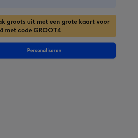
ak groots uit met een grote kaart voor
 4 met code GROOT4
Personaliseren
sions: