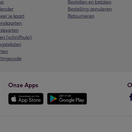
pp
Bestellen en betalen
lender
Bestelling annuleren
eer je kaart
Retourneren
nskaarten
skaarten
en (schrijfhulp)
ngsteksten
rten
rtingscode
Onze Apps
O