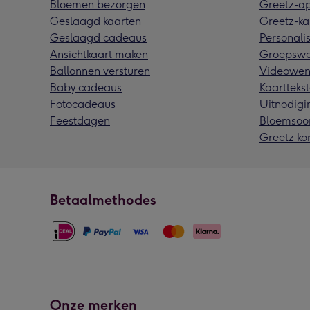
Bloemen bezorgen
Greetz-a
Geslaagd kaarten
Greetz-ka
Geslaagd cadeaus
Personalis
Ansichtkaart maken
Groepswe
Ballonnen versturen
Videowen
Baby cadeaus
Kaarttekst
Fotocadeaus
Uitnodigi
Feestdagen
Bloemsoo
Greetz ko
Betaalmethodes
Onze merken