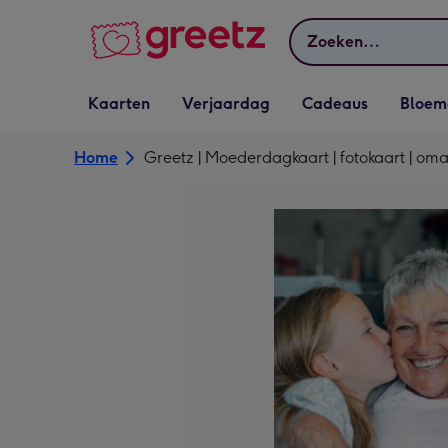
Bekijk meer
Zoeken
Vervolgkeuzelijst
Vervolgkeuzelijst
Vervolgkeuzelijst
Vervolgkeuz
Kaarten
Verjaardag
Cadeaus
Bloem
Kaarten openen
Verjaardag openen
Cadeaus openen
Bloemen o
Home
Greetz | Moederdagkaart | fotokaart | om