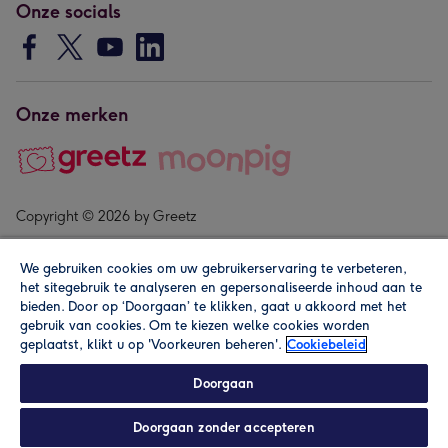
Onze socials
Onze merken
Copyright © 2026 by Greetz
We gebruiken cookies om uw gebruikerservaring te verbeteren,
het sitegebruik te analyseren en gepersonaliseerde inhoud aan te
bieden. Door op ‘Doorgaan’ te klikken, gaat u akkoord met het
gebruik van cookies. Om te kiezen welke cookies worden
geplaatst, klikt u op 'Voorkeuren beheren'.
Cookiebeleid
Alle prijzen zijn inclusief btw en andere heffingen. Lees de
algemene voorwaarden
.
Doorgaan
Doorgaan zonder accepteren