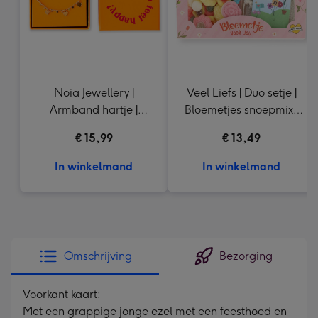
Noia Jewellery |
Veel Liefs | Duo setje |
Armband hartje |
Bloemetjes snoepmix |
Goudkleurig
150g
€ 15,99
€ 13,49
In winkelmand
In winkelmand
Omschrijving
Bezorging
Voorkant kaart:
Met een grappige jonge ezel met een feesthoed en