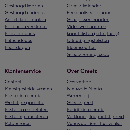
Geslaagd kaarten
Greetz-kalender
Geslaagd cadeaus
Personaliseer je kaart
Ansichtkaart maken
Groepswenskaarten
Ballonnen versturen
Videowenskaarten
Baby cadeaus
Kaartteksten (schrijfhulp)
Fotocadeaus
Uitnodigingsteksten
Feestdagen
Bloemsoorten
Greetz kortingscode
Klantenservice
Over Greetz
Contact
Ons verhaal
Meestgestelde vragen
Nieuws & Media
Bezorginformatie
Werken bij
Wettelijke garantie
Greetz geeft
Bestellen en betalen
Bedrijfsinformatie
Bestelling annuleren
Verklaring toegankelijkheid
Retourneren
Voorwaarden Thuiswinkel