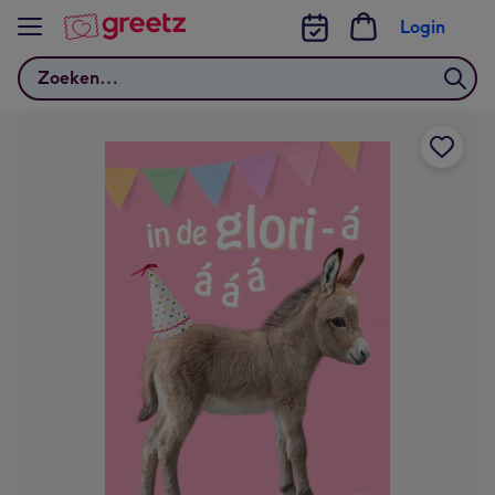
Bekijk meer
Login
Zoeken