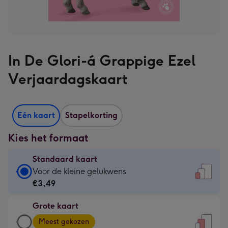
In De Glori-á Grappige Ezel
Verjaardagskaart
Eén kaart
Stapelkorting
Kies het formaat
Standaard kaart
Standaard
Voor de kleine gelukwens
kaart
€3,49
-
Grote kaart
€3,49
Grote
-
Meest gekozen