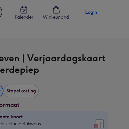
Login
Kalender
Winkelmand
jst
en
Leven | Verjaardagskaart
perdepiep
t
Stapelkorting
formaat
ante kaart
ante
de kleine gelukwens