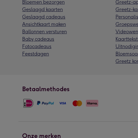
Bloemen bezorgen
Greetz-a
Geslaagd kaarten
Greetz-ka
Geslaagd cadeaus
Personalis
Ansichtkaart maken
Groepswe
Ballonnen versturen
Videowen
Baby cadeaus
Kaarttekst
Fotocadeaus
Uitnodigi
Feestdagen
Bloemsoo
Greetz ko
Betaalmethodes
Onze merken