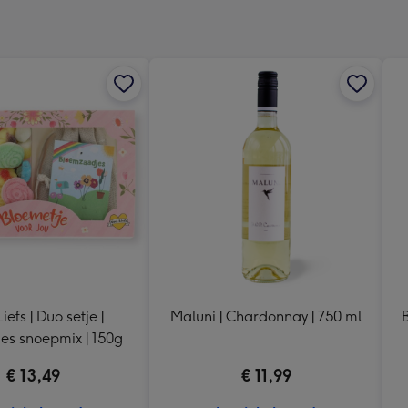
240
x
240
mm
iefs | Duo setje |
Maluni | Chardonnay | 750 ml
es snoepmix | 150g
€ 13,49
€ 11,99