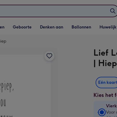
elijst
Vervolgkeuzelijst
Vervolgkeuzelijst
Vervolgkeuzelijst
Vervolgkeuzeli
en
Geboorte
Denken aan
Ballonnen
Huwelijk
penen
Geboorte openen
Denken aan openen
Ballonnen openen
Huwelijk open
piep
Lief 
| Hie
Eén kaar
Kies het 
Vierk
Vierk
Voor 