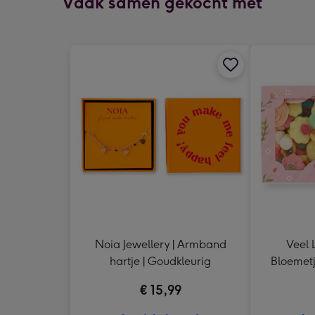
Vaak samen gekocht met
Noia Jewellery | Armband
Veel L
hartje | Goudkleurig
Bloemetj
€ 15,99