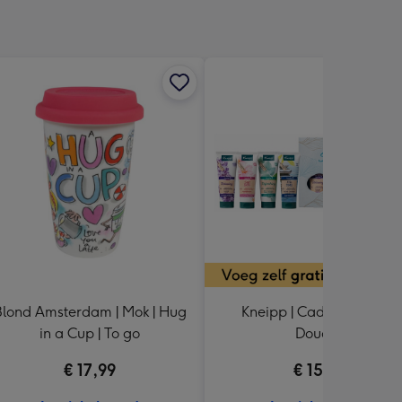
Blond Amsterdam | Mok | Hug
Kneipp | Cadeaupakket |
in a Cup | To go
Douche
€ 17,99
€ 15,99