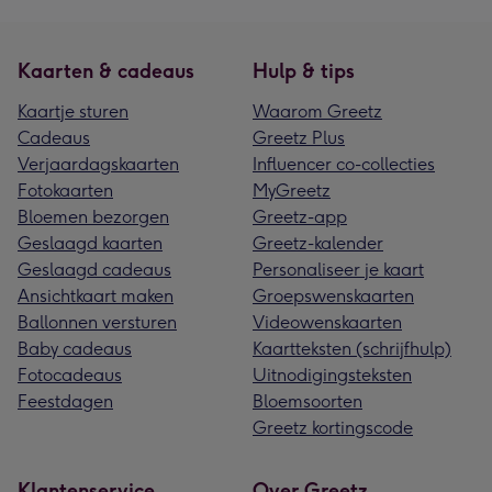
Kaarten & cadeaus
Hulp & tips
Kaartje sturen
Waarom Greetz
Cadeaus
Greetz Plus
Verjaardagskaarten
Influencer co-collecties
Fotokaarten
MyGreetz
Bloemen bezorgen
Greetz-app
Geslaagd kaarten
Greetz-kalender
Geslaagd cadeaus
Personaliseer je kaart
Ansichtkaart maken
Groepswenskaarten
Ballonnen versturen
Videowenskaarten
Baby cadeaus
Kaartteksten (schrijfhulp)
Fotocadeaus
Uitnodigingsteksten
Feestdagen
Bloemsoorten
Greetz kortingscode
Klantenservice
Over Greetz