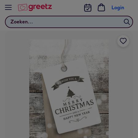
Bekijk meer
Login
Zoeken