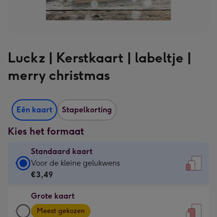
Luckz | Kerstkaart | labeltje |
merry christmas
Eén kaart
Stapelkorting
Kies het formaat
Standaard kaart
Standaard
Voor de kleine gelukwens
kaart
€3,49
-
Grote kaart
€3,49
Grote
-
Meest gekozen