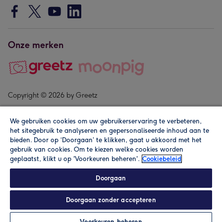
Onze merken
Copyright © 2026 by Greetz
We gebruiken cookies om uw gebruikerservaring te verbeteren,
het sitegebruik te analyseren en gepersonaliseerde inhoud aan te
bieden. Door op ‘Doorgaan’ te klikken, gaat u akkoord met het
gebruik van cookies. Om te kiezen welke cookies worden
geplaatst, klikt u op 'Voorkeuren beheren'.
Cookiebeleid
Alle prijzen zijn inclusief btw en andere heffingen. Lees de
algemene voorwaarden
.
Doorgaan
Doorgaan zonder accepteren
In winkelmand
Personaliseren
Voorkeuren beheren