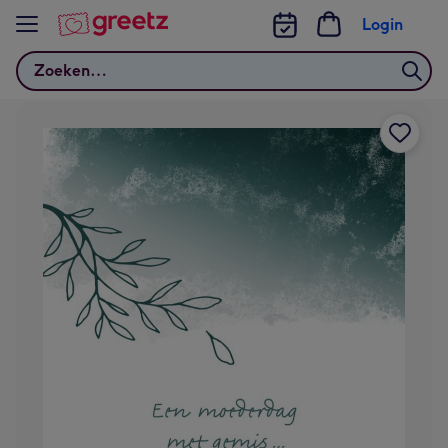
Bekijk meer
Login
Zoeken