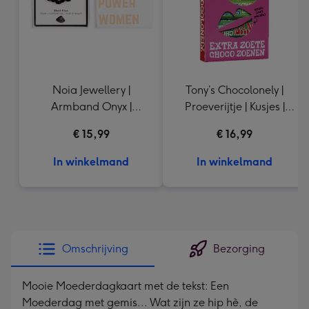
Noia Jewellery |
Tony’s Chocolonely |
Armband Onyx |
Proeverijtje | Kusjes |
Goudkleurig
288g
€ 15,99
€ 16,99
In winkelmand
In winkelmand
Omschrijving
Bezorging
Mooie Moederdagkaart met de tekst: Een
Moederdag met gemis... Wat zijn ze hip hè, de