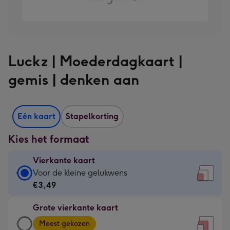
Luckz | Moederdagkaart |
gemis | denken aan
Eén kaart
Stapelkorting
Kies het formaat
Vierkante kaart
Vierkante
Voor de kleine gelukwens
kaart
€3,49
-
Grote vierkante kaart
€3,49
Grote
-
Meest gekozen