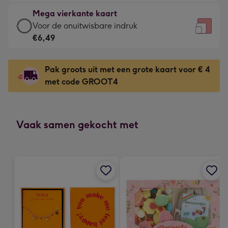
-
kleine
Mega vierkante kaart
€4,79
gelukwens
Mega
Voor de onuitwisbare indruk
-
-
vierkante
€6,49
Meest
Dimensions:
kaart
gekozen
130
-
-
Pak groots uit met een grote kaart voor € 4
x
€6,49
Dimensions:
met code GROOT4
130
-
167
mm
Voor
x
de
167
onuitwisbare
Vaak samen gekocht met
mm
indruk
-
Dimensions:
240
x
240
mm