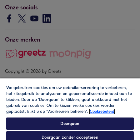
Onze socials
Onze merken
Copyright © 2026 by Greetz
We gebruiken cookies om uw gebruikerservaring te verbeteren,
het sitegebruik te analyseren en gepersonaliseerde inhoud aan te
bieden. Door op ‘Doorgaan’ te klikken, gaat u akkoord met het
gebruik van cookies. Om te kiezen welke cookies worden
geplaatst, klikt u op 'Voorkeuren beheren'.
Cookiebeleid
Alle prijzen zijn inclusief btw en andere heffingen. Lees de
algemene voorwaarden
.
Doorgaan
Doorgaan zonder accepteren