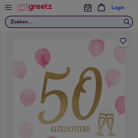
Bekijk meer
Login
Zoeken