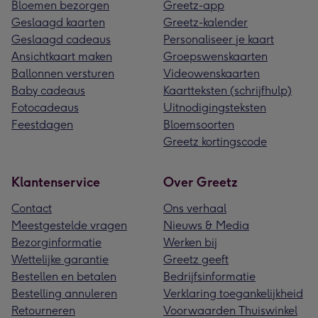
Bloemen bezorgen
Greetz-app
Geslaagd kaarten
Greetz-kalender
Geslaagd cadeaus
Personaliseer je kaart
Ansichtkaart maken
Groepswenskaarten
Ballonnen versturen
Videowenskaarten
Baby cadeaus
Kaartteksten (schrijfhulp)
Fotocadeaus
Uitnodigingsteksten
Feestdagen
Bloemsoorten
Greetz kortingscode
Klantenservice
Over Greetz
Contact
Ons verhaal
Meestgestelde vragen
Nieuws & Media
Bezorginformatie
Werken bij
Wettelijke garantie
Greetz geeft
Bestellen en betalen
Bedrijfsinformatie
Bestelling annuleren
Verklaring toegankelijkheid
Retourneren
Voorwaarden Thuiswinkel