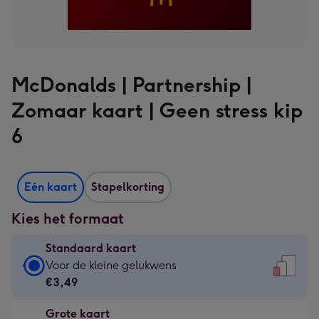
McDonalds | Partnership |
Zomaar kaart | Geen stress kip
6
Eén kaart
Stapelkorting
Kies het formaat
Standaard kaart
Standaard
Voor de kleine gelukwens
kaart
€3,49
-
Grote kaart
€3,49