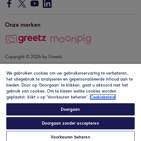
Onze merken
Copyright © 2026 by Greetz
We gebruiken cookies om uw gebruikerservaring te verbeteren,
het sitegebruik te analyseren en gepersonaliseerde inhoud aan te
bieden. Door op ‘Doorgaan’ te klikken, gaat u akkoord met het
gebruik van cookies. Om te kiezen welke cookies worden
geplaatst, klikt u op 'Voorkeuren beheren'.
Cookiebeleid
Alle prijzen zijn inclusief btw en andere heffingen. Lees de
algemene voorwaarden
.
Doorgaan
Doorgaan zonder accepteren
In winkelmand
Personaliseren
Voorkeuren beheren