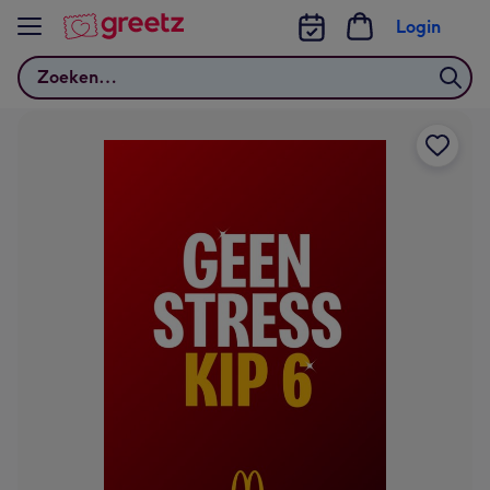
Bekijk meer
Login
Zoeken