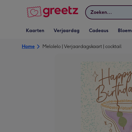
Bekijk meer
Zoeken
Vervolgkeuzelijst
Vervolgkeuzelijst
Vervolgkeuzelijst
Vervolgkeuz
Kaarten
Verjaardag
Cadeaus
Bloem
Kaarten openen
Verjaardag openen
Cadeaus openen
Bloemen o
Home
Melolelo | Verjaardagskaart | cocktail