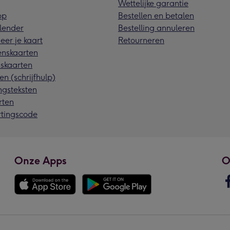
Wettelijke garantie
pp
Bestellen en betalen
lender
Bestelling annuleren
eer je kaart
Retourneren
nskaarten
skaarten
en (schrijfhulp)
ngsteksten
rten
rtingscode
Onze Apps
O