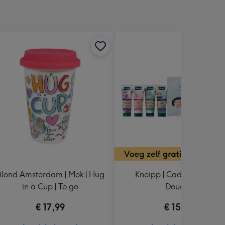
Blond Amsterdam | Mok | Hug
Kneipp | Cadeaupakket |
in a Cup | To go
Douche
€ 17,99
€ 15,99