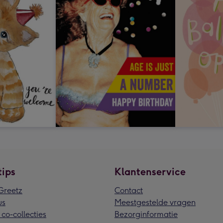
tips
Klantenservice
reetz
Contact
us
Meestgestelde vragen
 co-collecties
Bezorginformatie