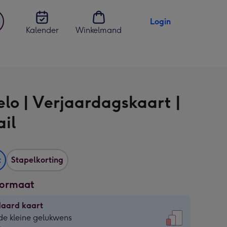
Login
Kalender
Winkelmand
jst
en
elo | Verjaardagskaart |
ail
t
Stapelkorting
formaat
daard kaart
daard
de kleine gelukwens