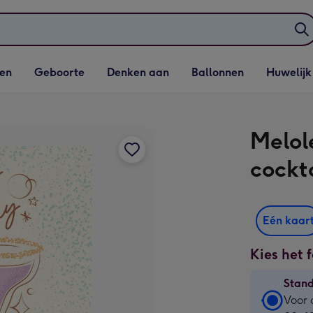
elijst
Vervolgkeuzelijst
Vervolgkeuzelijst
Vervolgkeuzelijst
Vervolgkeuzeli
en
Geboorte
Denken aan
Ballonnen
Huwelijk
penen
Geboorte openen
Denken aan openen
Ballonnen openen
Huwelijk open
Melol
cockt
Eén kaar
Kies het 
Stan
Stan
Voor 