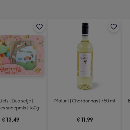
x
333
mm
iefs | Duo setje |
Maluni | Chardonnay | 750 ml
es snoepmix | 150g
€ 13,49
€ 11,99