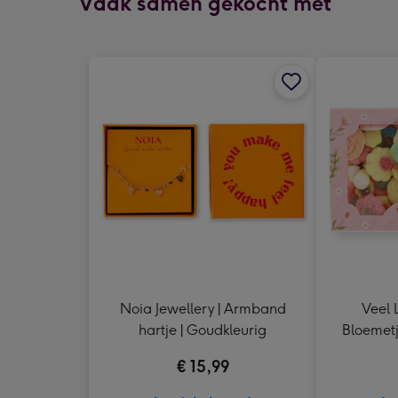
Vaak samen gekocht met
Noia Jewellery | Armband
Veel L
hartje | Goudkleurig
Bloemetj
€ 15,99