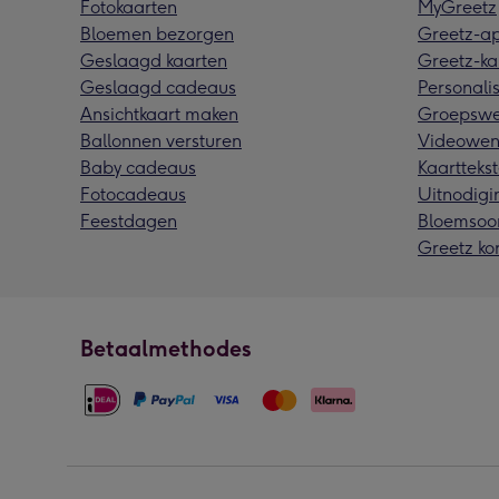
Fotokaarten
MyGreetz
Bloemen bezorgen
Greetz-a
Geslaagd kaarten
Greetz-ka
Geslaagd cadeaus
Personalis
Ansichtkaart maken
Groepswe
Ballonnen versturen
Videowen
Baby cadeaus
Kaarttekst
Fotocadeaus
Uitnodigi
Feestdagen
Bloemsoo
Greetz ko
Betaalmethodes