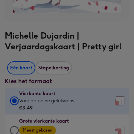
Michelle Dujardin |
Verjaardagskaart | Pretty girl
Eén kaart
Stapelkorting
Kies het formaat
Vierkante kaart
Vierkante
Voor de kleine gelukwens
kaart
€3,49
-
Grote vierkante kaart
€3,49
Grote
-
Meest gekozen