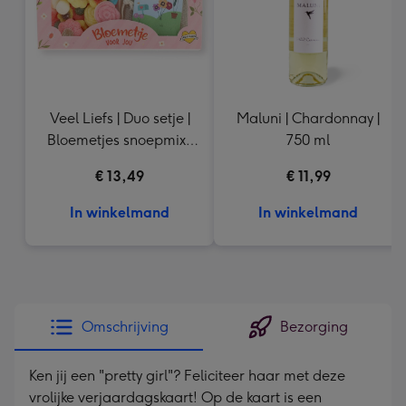
Veel Liefs | Duo setje |
Maluni | Chardonnay |
Bloemetjes snoepmix |
750 ml
150g
€ 13,49
€ 11,99
In winkelmand
In winkelmand
Omschrijving
Bezorging
Ken jij een "pretty girl"? Feliciteer haar met deze
vrolijke verjaardagskaart! Op de kaart is een