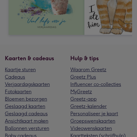
Kaarten & cadeaus
Hulp & tips
Kaartje sturen
Waarom Greetz
Cadeaus
Greetz Plus
Verjaardagskaarten
Influencer co-collecties
Fotokaarten
MyGreetz
Bloemen bezorgen
Greetz-app
Geslaagd kaarten
Greetz-kalender
Geslaagd cadeaus
Personaliseer je kaart
Ansichtkaart maken
Groepswenskaarten
Ballonnen versturen
Videowenskaarten
Baby cadeaus
Kaartteksten (schrijfhulp)