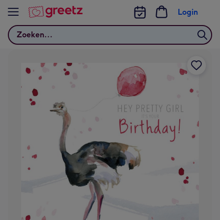
Bekijk meer
Login
Zoeken