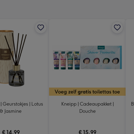
x
333
mm
| Geurstokjes | Lotus
Kneipp | Cadeaupakket |
B
& Jasmine
Douche
€ 14,99
€ 15,99