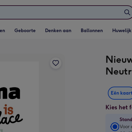
elijst
Vervolgkeuzelijst
Vervolgkeuzelijst
Vervolgkeuzelijst
Vervolgkeuzeli
en
Geboorte
Denken aan
Ballonnen
Huwelijk
penen
Geboorte openen
Denken aan openen
Ballonnen openen
Huwelijk open
Nieuw
Neutr
Eén kaar
Kies het 
Stan
Stan
Voor 