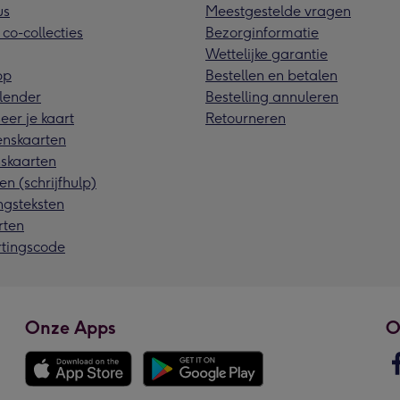
us
Meestgestelde vragen
 co-collecties
Bezorginformatie
Wettelijke garantie
pp
Bestellen en betalen
lender
Bestelling annuleren
eer je kaart
Retourneren
nskaarten
skaarten
en (schrijfhulp)
ngsteksten
rten
rtingscode
Onze Apps
O