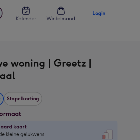
Login
Kalender
Winkelmand
jst
en
e woning | Greetz |
aal
t
Stapelkorting
formaat
daard kaart
daard
de kleine gelukwens