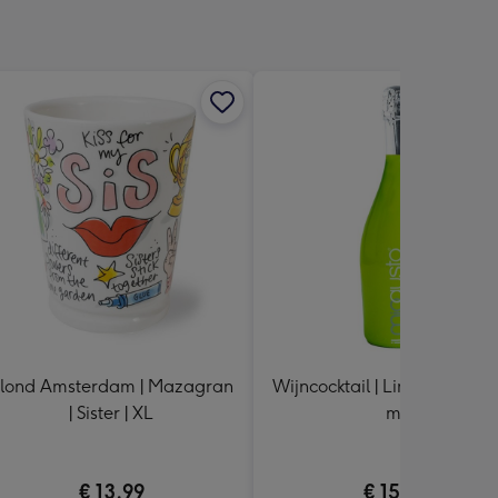
lond Amsterdam | Mazagran
Wijncocktail | Limonsecco | 
| Sister | XL
ml
€ 13,99
€ 15,49