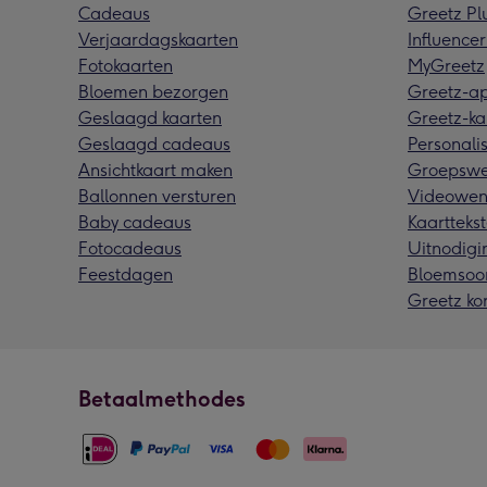
Cadeaus
Greetz Pl
Verjaardagskaarten
Influencer
Fotokaarten
MyGreetz
Bloemen bezorgen
Greetz-a
Geslaagd kaarten
Greetz-ka
Geslaagd cadeaus
Personalis
Ansichtkaart maken
Groepswe
Ballonnen versturen
Videowen
Baby cadeaus
Kaarttekst
Fotocadeaus
Uitnodigi
Feestdagen
Bloemsoo
Greetz ko
Betaalmethodes