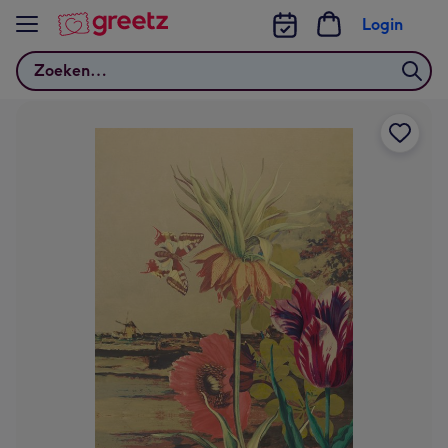
Bekijk meer
Login
Zoeken