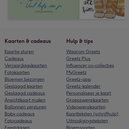
Kaarten & cadeaus
Hulp & tips
Kaartje sturen
Waarom Greetz
Cadeaus
Greetz Plus
Verjaardagskaarten
Influencer co-collecties
Fotokaarten
MyGreetz
Bloemen bezorgen
Greetz-app
Geslaagd kaarten
Greetz-kalender
Geslaagd cadeaus
Personaliseer je kaart
Ansichtkaart maken
Groepswenskaarten
Ballonnen versturen
Videowenskaarten
Baby cadeaus
Kaartteksten (schrijfhulp)
Fotocadeaus
Uitnodigingsteksten
Feestdagen
Bloemsoorten