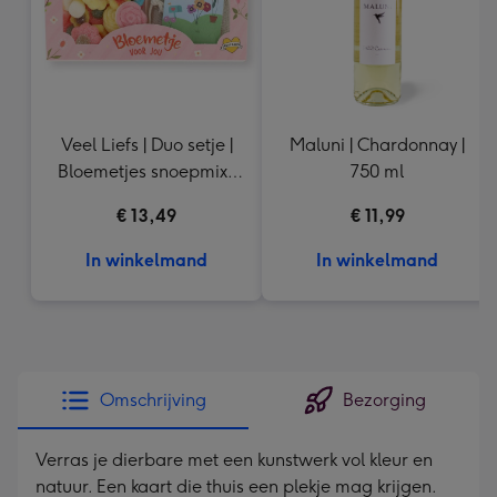
Veel Liefs | Duo setje |
Maluni | Chardonnay |
Bloemetjes snoepmix |
750 ml
150g
€ 13,49
€ 11,99
In winkelmand
In winkelmand
Omschrijving
Bezorging
Verras je dierbare met een kunstwerk vol kleur en
natuur. Een kaart die thuis een plekje mag krijgen.