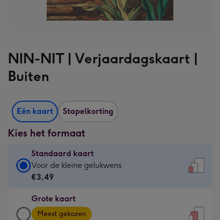
NIN-NIT | Verjaardagskaart |
Buiten
Eén kaart
Stapelkorting
Kies het formaat
Standaard kaart
Standaard
Voor de kleine gelukwens
kaart
€3,49
-
Grote kaart
€3,49
Grote
-
Meest gekozen