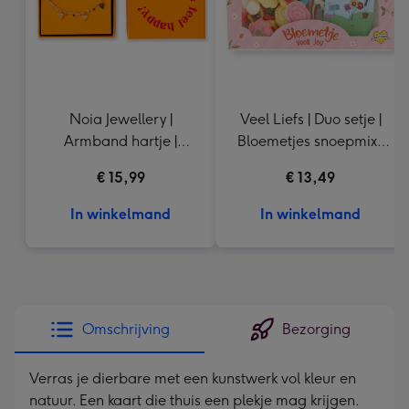
Noia Jewellery |
Veel Liefs | Duo setje |
Armband hartje |
Bloemetjes snoepmix |
Goudkleurig
150g
€ 15,99
€ 13,49
In winkelmand
In winkelmand
Omschrijving
Bezorging
Verras je dierbare met een kunstwerk vol kleur en
natuur. Een kaart die thuis een plekje mag krijgen.