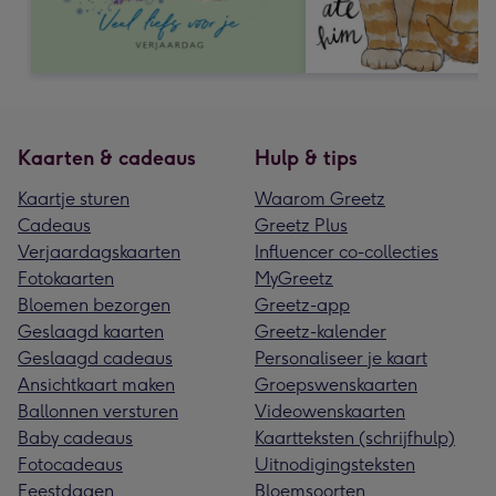
Kaarten & cadeaus
Hulp & tips
Kaartje sturen
Waarom Greetz
Cadeaus
Greetz Plus
Verjaardagskaarten
Influencer co-collecties
Fotokaarten
MyGreetz
Bloemen bezorgen
Greetz-app
Geslaagd kaarten
Greetz-kalender
Geslaagd cadeaus
Personaliseer je kaart
Ansichtkaart maken
Groepswenskaarten
Ballonnen versturen
Videowenskaarten
Baby cadeaus
Kaartteksten (schrijfhulp)
Fotocadeaus
Uitnodigingsteksten
Feestdagen
Bloemsoorten