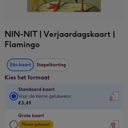
NIN-NIT | Verjaardagskaart |
Flamingo
Eén kaart
Stapelkorting
Kies het formaat
Standaard kaart
Standaard
Voor de kleine gelukwens
kaart
€3,49
-
Grote kaart
€3,49
Grote
-
Meest gekozen