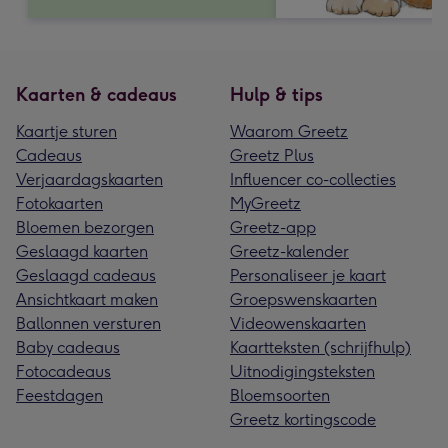
Kaarten & cadeaus
Hulp & tips
Kaartje sturen
Waarom Greetz
Cadeaus
Greetz Plus
Verjaardagskaarten
Influencer co-collecties
Fotokaarten
MyGreetz
Bloemen bezorgen
Greetz-app
Geslaagd kaarten
Greetz-kalender
Geslaagd cadeaus
Personaliseer je kaart
Ansichtkaart maken
Groepswenskaarten
Ballonnen versturen
Videowenskaarten
Baby cadeaus
Kaartteksten (schrijfhulp)
Fotocadeaus
Uitnodigingsteksten
Feestdagen
Bloemsoorten
Greetz kortingscode