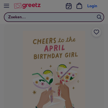
Bekijk meer
Login
Zoeken