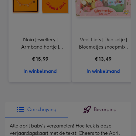
Noia Jewellery |
Veel Liefs | Duo setje |
Armband hartje |
Bloemetjes snoepmix |
Goudkleurig
150g
€ 15,99
€ 13,49
In winkelmand
In winkelmand
Omschrijving
Bezorging
Alle april baby's verzamelen! Hoe leuk is deze
verjaardagskaart met de tekst: Cheers to the April