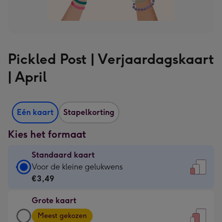
Pickled Post | Verjaardagskaart
| April
Eén kaart
Stapelkorting
Kies het formaat
Standaard kaart
Standaard
Voor de kleine gelukwens
kaart
€3,49
-
Grote kaart
€3,49
Grote
-
Meest gekozen