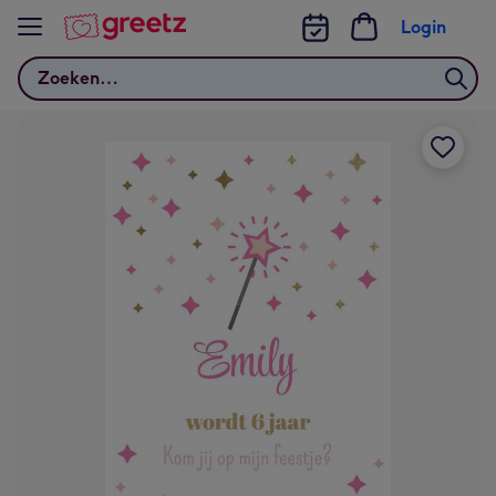
Bekijk meer
Login
Zoeken