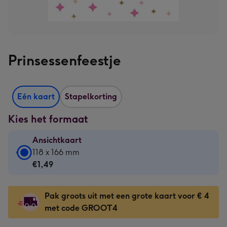
Prinsessenfeestje
Eén kaart
Stapelkorting
Kies het formaat
Ansichtkaart
Ansichtkaart
118 x 166 mm
-
€1,49
€1,49
-
Pak groots uit met een grote kaart voor € 4
118
met code GROOT4
x
166