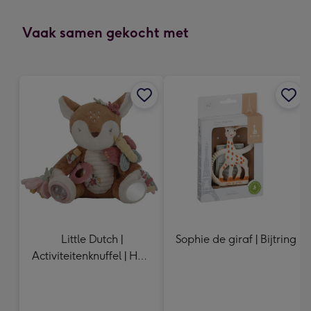
mm
-
Vaak samen gekocht met
Dimensions:
118
x
166
mm
Little Dutch |
Sophie de giraf | Bijtring
Activiteitenknuffel | Hert
| Fairy Garden