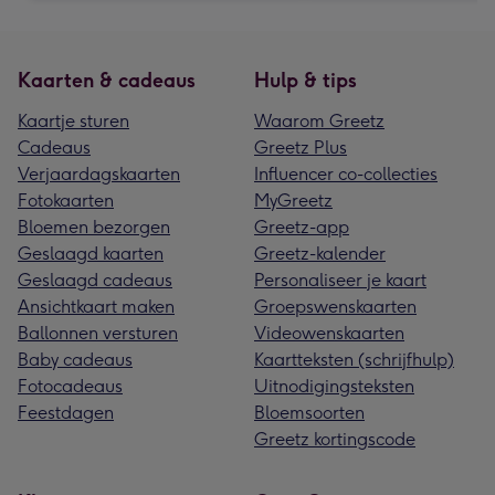
Kaarten & cadeaus
Hulp & tips
Kaartje sturen
Waarom Greetz
Cadeaus
Greetz Plus
Verjaardagskaarten
Influencer co-collecties
Fotokaarten
MyGreetz
Bloemen bezorgen
Greetz-app
Geslaagd kaarten
Greetz-kalender
Geslaagd cadeaus
Personaliseer je kaart
Ansichtkaart maken
Groepswenskaarten
Ballonnen versturen
Videowenskaarten
Baby cadeaus
Kaartteksten (schrijfhulp)
Fotocadeaus
Uitnodigingsteksten
Feestdagen
Bloemsoorten
Greetz kortingscode