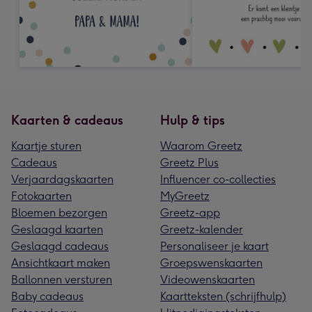
Kaarten & cadeaus
Hulp & tips
Kaartje sturen
Waarom Greetz
Cadeaus
Greetz Plus
Verjaardagskaarten
Influencer co-collecties
Fotokaarten
MyGreetz
Bloemen bezorgen
Greetz-app
Geslaagd kaarten
Greetz-kalender
Geslaagd cadeaus
Personaliseer je kaart
Ansichtkaart maken
Groepswenskaarten
Ballonnen versturen
Videowenskaarten
Baby cadeaus
Kaartteksten (schrijfhulp)