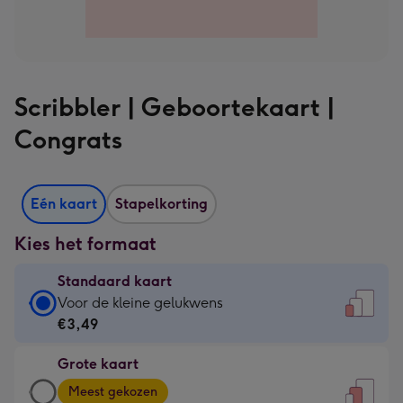
Scribbler | Geboortekaart |
Congrats
Eén kaart
Stapelkorting
Kies het formaat
Standaard kaart
Standaard
Voor de kleine gelukwens
kaart
€3,49
-
Grote kaart
€3,49
Grote
-
Meest gekozen