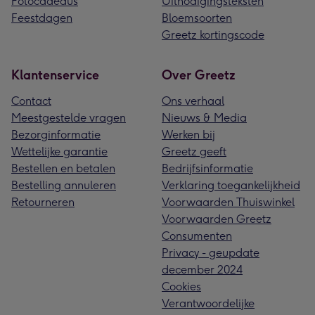
Fotocadeaus
Uitnodigingsteksten
Feestdagen
Bloemsoorten
Greetz kortingscode
Klantenservice
Over Greetz
Contact
Ons verhaal
Meestgestelde vragen
Nieuws & Media
Bezorginformatie
Werken bij
Wettelijke garantie
Greetz geeft
Bestellen en betalen
Bedrijfsinformatie
Bestelling annuleren
Verklaring toegankelijkheid
Retourneren
Voorwaarden Thuiswinkel
Voorwaarden Greetz
Consumenten
Privacy - geupdate
december 2024
Cookies
Verantwoordelijke