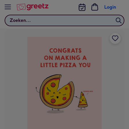
Bekijk meer
Login
Zoeken