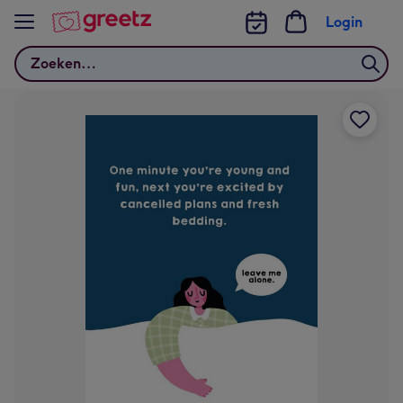
Bekijk meer
Login
Zoeken