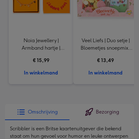
Noia Jewellery |
Veel Liefs | Duo setje |
Armband hartje |
Bloemetjes snoepmix |
Goudkleurig
150g
€ 15,99
€ 13,49
In winkelmand
In winkelmand
Omschrijving
Bezorging
Scribbler is een Britse kaartenuitgever die bekend
staat om hun gevoel voor humor en leuke ontwerpen