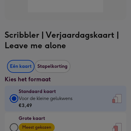
Scribbler | Verjaardagskaart |
Leave me alone
Eén kaart
Stapelkorting
Kies het formaat
Standaard kaart
Standaard
Voor de kleine gelukwens
kaart
€3,49
-
Grote kaart
€3,49
Grote
-
Meest gekozen