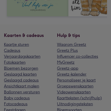
Kaarten & cadeaus
Hulp & tips
Kaartje sturen
Waarom Greetz
Cadeaus
Greetz Plus
Verjaardagskaarten
Influencer co-collecties
Fotokaarten
MyGreetz
Bloemen bezorgen
Greetz-app
Geslaagd kaarten
Greetz-kalender
Geslaagd cadeaus
Personaliseer je kaart
Ansichtkaart maken
Groepswenskaarten
Ballonnen versturen
Videowenskaarten
Baby cadeaus
Kaartteksten (schrijfhulp)
Fotocadeaus
Uitnodigingsteksten
Feestdagen
Bloemsoorten