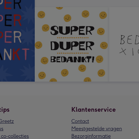
tips
Klantenservice
reetz
Contact
us
Meestgestelde vragen
 co-collecties
Bezorginformatie