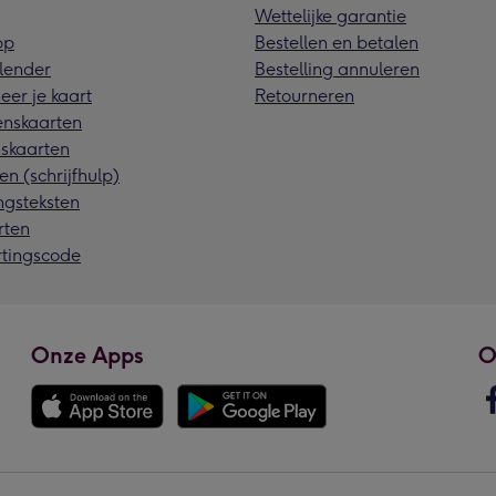
Wettelijke garantie
pp
Bestellen en betalen
lender
Bestelling annuleren
eer je kaart
Retourneren
nskaarten
skaarten
en (schrijfhulp)
ngsteksten
rten
rtingscode
Onze Apps
O