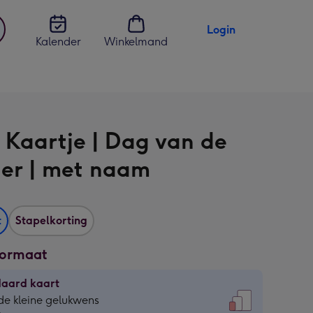
Login
Kalender
Winkelmand
jst
en
 Kaartje | Dag van de
ter | met naam
t
Stapelkorting
formaat
daard kaart
daard
de kleine gelukwens