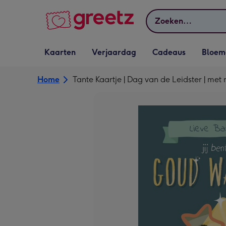
Bekijk meer
Zoeken
Vervolgkeuzelijst
Vervolgkeuzelijst
Vervolgkeuzelijst
Vervolgkeuz
Kaarten
Verjaardag
Cadeaus
Bloem
Kaarten openen
Verjaardag openen
Cadeaus openen
Bloemen o
Home
Tante Kaartje | Dag van de Leidster | me