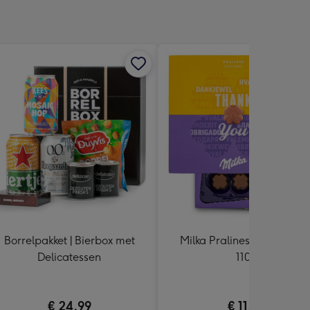
Borrelpakket | Bierbox met
Milka Pralines | Thank you 
Delicatessen
110g
€ 24,99
€ 11,99