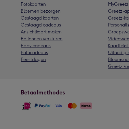
Fotokaarten
MyGreetz
Bloemen bezorgen
Greetz-a
Geslaagd kaarten
Greetz-ka
Geslaagd cadeaus
Personalis
Ansichtkaart maken
Groepswe
Ballonnen versturen
Videowen
Baby cadeaus
Kaarttekst
Fotocadeaus
Uitnodigi
Feestdagen
Bloemsoo
Greetz ko
Betaalmethodes