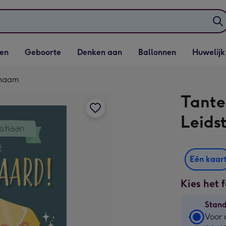
elijst
Vervolgkeuzelijst
Vervolgkeuzelijst
Vervolgkeuzelijst
Vervolgkeuzeli
en
Geboorte
Denken aan
Ballonnen
Huwelijk
penen
Geboorte openen
Denken aan openen
Ballonnen openen
Huwelijk open
t naam
Tante
Leids
Eén kaar
Kies het 
Stan
Stan
Voor 