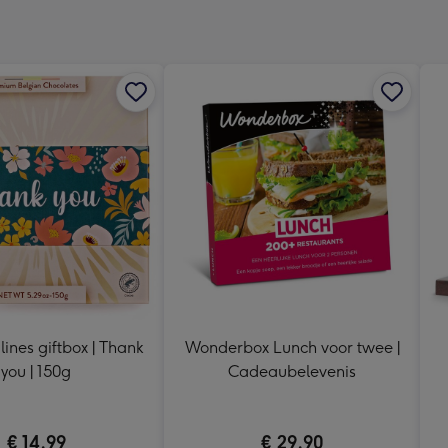
x
333
mm
lines giftbox | Thank
Wonderbox Lunch voor twee |
you | 150g
Cadeaubelevenis
€ 14,99
€ 29,90