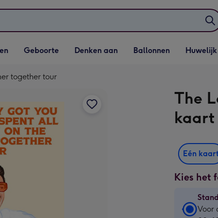
elijst
Vervolgkeuzelijst
Vervolgkeuzelijst
Vervolgkeuzelijst
Vervolgkeuzeli
en
Geboorte
Denken aan
Ballonnen
Huwelijk
penen
Geboorte openen
Denken aan openen
Ballonnen openen
Huwelijk open
er together tour
The L
kaart
Eén kaar
Kies het 
Stan
Stan
Voor 