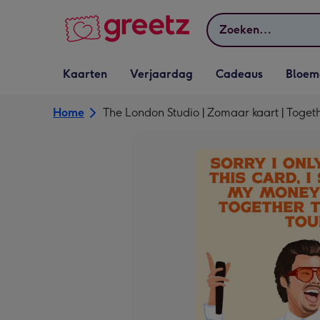
Bekijk meer
Zoeken
Vervolgkeuzelijst
Vervolgkeuzelijst
Vervolgkeuzelijst
Vervolgkeuz
Kaarten
Verjaardag
Cadeaus
Bloem
Kaarten openen
Verjaardag openen
Cadeaus openen
Bloemen o
Home
The London Studio | Zomaar kaart | Togeth