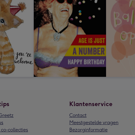
tips
Klantenservice
reetz
Contact
us
Meestgestelde vragen
 co-collecties
Bezorginformatie