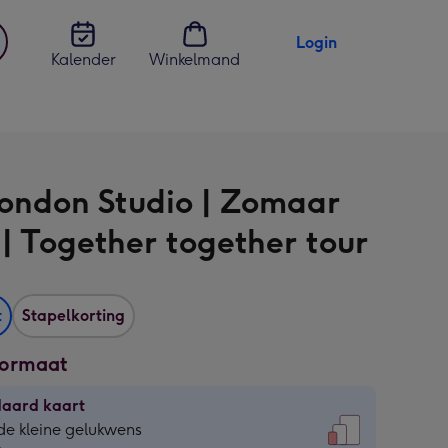
Login
Kalender
Winkelmand
jst
en
ondon Studio | Zomaar
 | Together together tour
t
Stapelkorting
formaat
daard kaart
daard
de kleine gelukwens