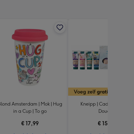
Blond Amsterdam | Mok | Hug
Kneipp | Cadeaupakket |
in a Cup | To go
Douche
€ 17,99
€ 15,99