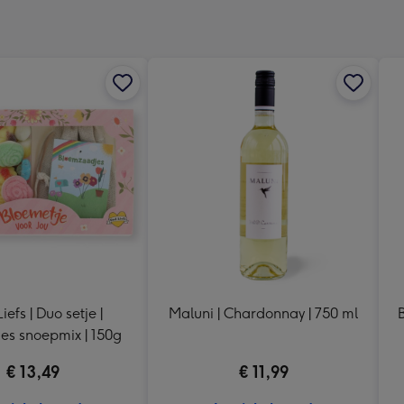
x
333
mm
iefs | Duo setje |
Maluni | Chardonnay | 750 ml
es snoepmix | 150g
€ 13,49
€ 11,99