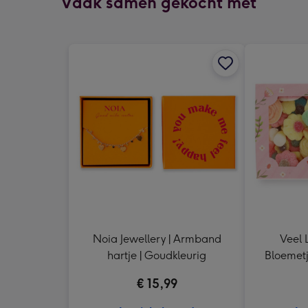
Vaak samen gekocht met
Noia Jewellery | Armband
Veel L
hartje | Goudkleurig
Bloemetj
€ 15,99