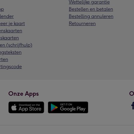
Wettelijke garantie
pp
Bestellen en betalen
lender
Bestelling annuleren
eer je kaart
Retourneren
nskaarten
skaarten
en (schrijfhulp)
ngsteksten
rten
rtingscode
Onze Apps
O