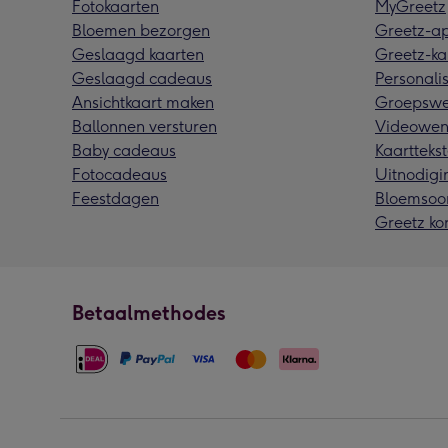
Fotokaarten
MyGreetz
Bloemen bezorgen
Greetz-a
Geslaagd kaarten
Greetz-ka
Geslaagd cadeaus
Personalis
Ansichtkaart maken
Groepswe
Ballonnen versturen
Videowen
Baby cadeaus
Kaarttekst
Fotocadeaus
Uitnodigi
Feestdagen
Bloemsoo
Greetz ko
Betaalmethodes