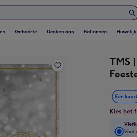
elijst
Vervolgkeuzelijst
Vervolgkeuzelijst
Vervolgkeuzelijst
Vervolgkeuzeli
en
Geboorte
Denken aan
Ballonnen
Huwelijk
penen
Geboorte openen
Denken aan openen
Ballonnen openen
Huwelijk open
TMS |
Feeste
Eén kaar
Kies het 
Vierk
Vierk
Voor 