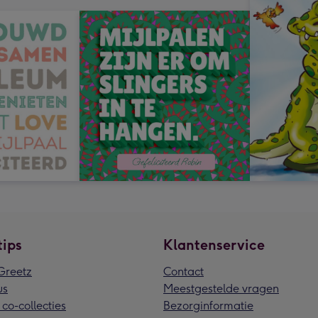
tips
Klantenservice
reetz
Contact
us
Meestgestelde vragen
 co-collecties
Bezorginformatie