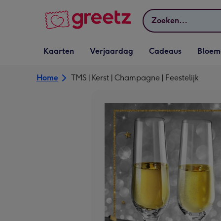
Bekijk meer
Zoeken
Vervolgkeuzelijst
Vervolgkeuzelijst
Vervolgkeuzelijst
Vervolgkeuz
Kaarten
Verjaardag
Cadeaus
Bloem
Kaarten openen
Verjaardag openen
Cadeaus openen
Bloemen o
Home
TMS | Kerst | Champagne | Feestelijk