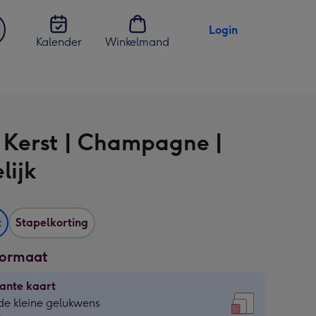
Login
Kalender
Winkelmand
jst
en
 Kerst | Champagne |
lijk
t
Stapelkorting
formaat
ante kaart
ante
de kleine gelukwens