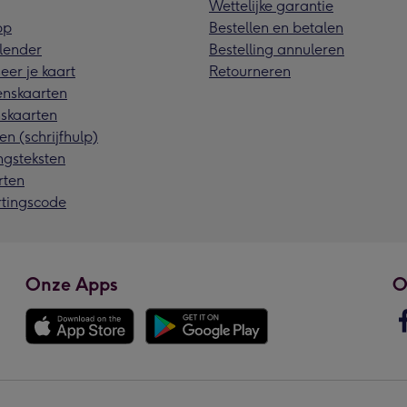
Wettelijke garantie
pp
Bestellen en betalen
lender
Bestelling annuleren
eer je kaart
Retourneren
nskaarten
skaarten
en (schrijfhulp)
ngsteksten
rten
rtingscode
Onze Apps
O