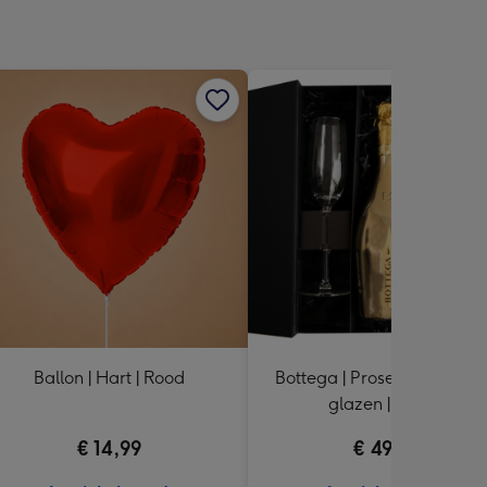
Ballon | Hart | Rood
Bottega | Prosecco Gold m
glazen | 750 ml
€ 14,99
€ 49,99