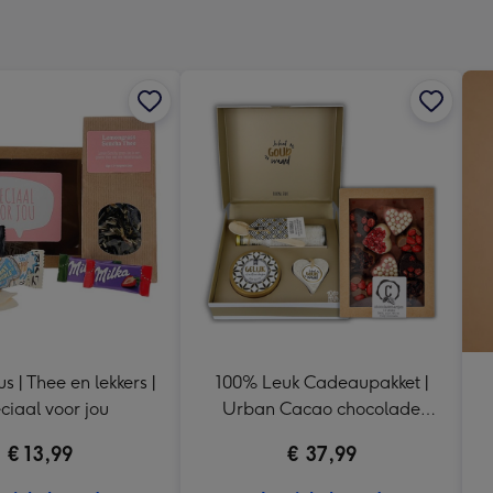
240
x
240
mm
s | Thee en lekkers |
100% Leuk Cadeaupakket |
ciaal voor jou
Urban Cacao chocolade
hartjes 155g
€ 13,99
€ 37,99