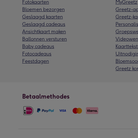
Fotokaarten
MyGreetz
Bloemen bezorgen
Greetz-a
Geslaagd kaarten
Greetz-ka
Geslaagd cadeaus
Personalis
Ansichtkaart maken
Groepswe
Ballonnen versturen
Videowen
Baby cadeaus
Kaarttekst
Fotocadeaus
Uitnodigi
Feestdagen
Bloemsoo
Greetz ko
Betaalmethodes