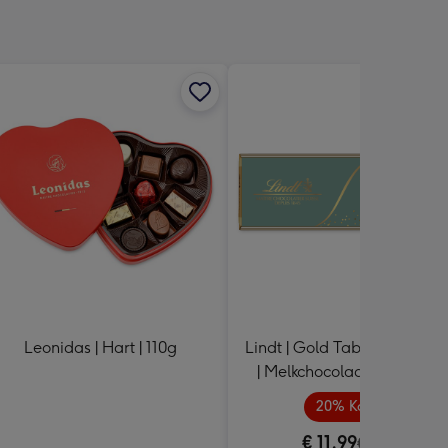
Leonidas | Hart | 110g
Lindt | Gold Tablet - Thank 
| Melkchocoladereep | 300
20% Korting
€ 11,99
€ 14,99