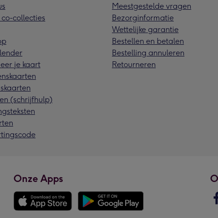
us
Meestgestelde vragen
 co-collecties
Bezorginformatie
Wettelijke garantie
pp
Bestellen en betalen
lender
Bestelling annuleren
eer je kaart
Retourneren
nskaarten
skaarten
en (schrijfhulp)
ngsteksten
rten
rtingscode
Onze Apps
O