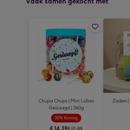
Vaak samen gekocht met
Chupa Chups | Mini Lollies
Zaden | 
Geslaagd | 360g
30% Korting
€ 14,39
€ 17,99