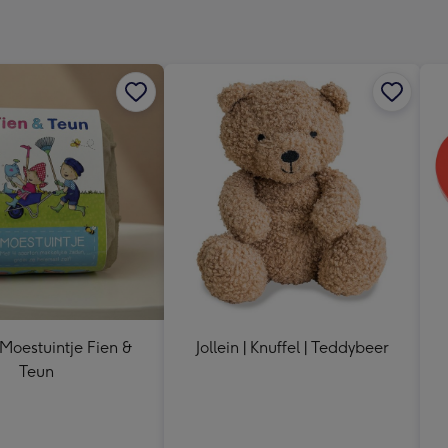
x
333
mm
Moestuintje Fien &
Jollein | Knuffel | Teddybeer
Teun