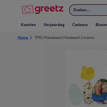
Bekijk meer
Zoeken
Vervolgkeuzelijst
Vervolgkeuzelijst
Vervolgkeuzelijst
Vervolgkeuz
Kaarten
Verjaardag
Cadeaus
Bloem
Kaarten openen
Verjaardag openen
Cadeaus openen
Bloemen o
Home
TMS | Paaskaart | fotokaart | mama