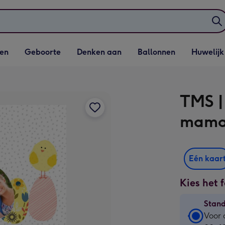
elijst
Vervolgkeuzelijst
Vervolgkeuzelijst
Vervolgkeuzelijst
Vervolgkeuzeli
en
Geboorte
Denken aan
Ballonnen
Huwelijk
penen
Geboorte openen
Denken aan openen
Ballonnen openen
Huwelijk open
TMS |
mam
Eén kaar
Kies het 
Stan
Stan
Voor 