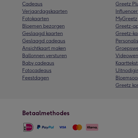
Cadeaus
Greetz Pl
Verjaardagskaarten
Influencer
Fotokaarten
MyGreetz
Bloemen bezorgen
Greetz-a
Geslaagd kaarten
Greetz-ka
Geslaagd cadeaus
Personalis
Ansichtkaart maken
Groepswe
Ballonnen versturen
Videowen
Baby cadeaus
Kaarttekst
Fotocadeaus
Uitnodigi
Feestdagen
Bloemsoo
Greetz ko
Betaalmethodes