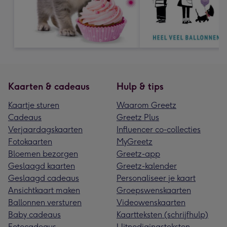
Kaarten & cadeaus
Hulp & tips
Kaartje sturen
Waarom Greetz
Cadeaus
Greetz Plus
Verjaardagskaarten
Influencer co-collecties
Fotokaarten
MyGreetz
Bloemen bezorgen
Greetz-app
Geslaagd kaarten
Greetz-kalender
Geslaagd cadeaus
Personaliseer je kaart
Ansichtkaart maken
Groepswenskaarten
Ballonnen versturen
Videowenskaarten
Baby cadeaus
Kaartteksten (schrijfhulp)
Fotocadeaus
Uitnodigingsteksten