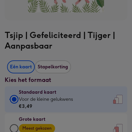
Tsjip | Gefeliciteerd | Tijger |
Aanpasbaar
Eén kaart
Stapelkorting
Kies het formaat
Standaard kaart
Standaard
Voor de kleine gelukwens
kaart
€3,49
-
Grote kaart
€3,49
Grote
-
Meest gekozen