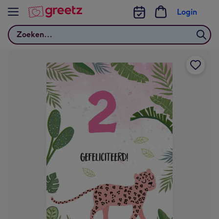
Bekijk meer
Login
Zoeken