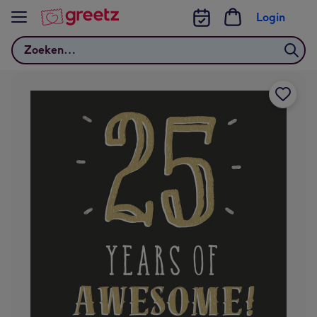
Bekijk meer
Login
Zoeken