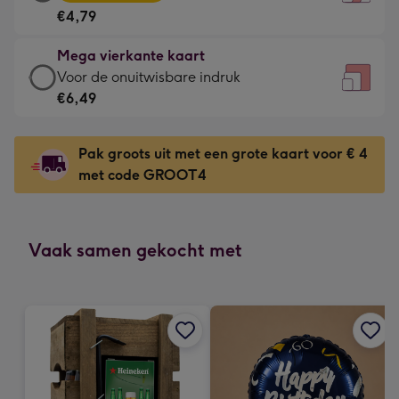
vierkante
Voor
€4,79
kaart
de
-
kleine
Mega vierkante kaart
€4,79
gelukwens
Mega
Voor de onuitwisbare indruk
-
-
vierkante
€6,49
Meest
Dimensions:
kaart
gekozen
130
-
-
Pak groots uit met een grote kaart voor € 4
x
€6,49
Dimensions:
met code GROOT4
130
-
167
mm
Voor
x
de
167
onuitwisbare
Vaak samen gekocht met
mm
indruk
-
Dimensions:
240
x
240
mm