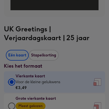
UK Greetings |
Verjaardagskaart | 25 jaar
Eén kaart
Stapelkorting
Kies het formaat
Vierkante kaart
Vierkante
Voor de kleine gelukwens
kaart
€3,49
-
Grote vierkante kaart
€3,49
Grote
-
Meest gekozen