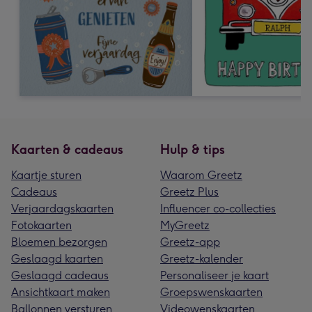
Kaarten & cadeaus
Hulp & tips
Kaartje sturen
Waarom Greetz
Cadeaus
Greetz Plus
Verjaardagskaarten
Influencer co-collecties
Fotokaarten
MyGreetz
Bloemen bezorgen
Greetz-app
Geslaagd kaarten
Greetz-kalender
Geslaagd cadeaus
Personaliseer je kaart
Ansichtkaart maken
Groepswenskaarten
Ballonnen versturen
Videowenskaarten