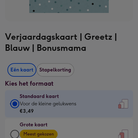
Verjaardagskaart | Greetz |
Blauw | Bonusmama
Eén kaart
Stapelkorting
Kies het formaat
Standaard kaart
Standaard
Voor de kleine gelukwens
kaart
€3,49
-
Grote kaart
€3,49
Grote
-
Meest gekozen