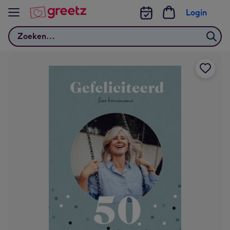
Bekijk meer
Login
Zoeken