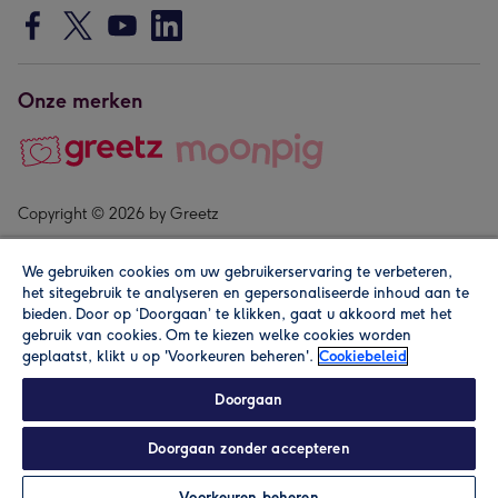
Onze merken
Copyright © 2026 by Greetz
We gebruiken cookies om uw gebruikerservaring te verbeteren,
het sitegebruik te analyseren en gepersonaliseerde inhoud aan te
bieden. Door op ‘Doorgaan’ te klikken, gaat u akkoord met het
gebruik van cookies. Om te kiezen welke cookies worden
geplaatst, klikt u op 'Voorkeuren beheren'.
Cookiebeleid
Alle prijzen zijn inclusief btw en andere heffingen. Lees de
algemene voorwaarden
.
Doorgaan
Doorgaan zonder accepteren
Personaliseren
Voorkeuren beheren