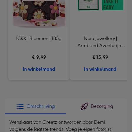
ICKX | Bloemen | 105g
Noia Jewellery |
Armband Aventurijn |
Goudkleurig
€ 9,99
€ 15,99
In winkelmand
In winkelmand
Omschrijving
Bezorging
Wenskaart van Greetz ontworpen door Demi,
volgens de laatste trends. Voeg je eigen foto('s),