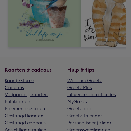
Kaarten & cadeaus
Hulp & tips
Kaartje sturen
Waarom Greetz
Cadeaus
Greetz Plus
Verjaardagskaarten
Influencer co-collecties
Fotokaarten
MyGreetz
Bloemen bezorgen
Greetz-app
Geslaagd kaarten
Greetz-kalender
Geslaagd cadeaus
Personaliseer je kaart
Ansichtkaart maken
Groepswenskaarten