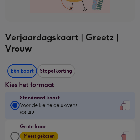
Verjaardagskaart | Greetz |
Vrouw
Eén kaart
Stapelkorting
Kies het formaat
Standaard kaart
Standaard
Voor de kleine gelukwens
kaart
€3,49
-
Grote kaart
€3,49
Grote
-
Meest gekozen