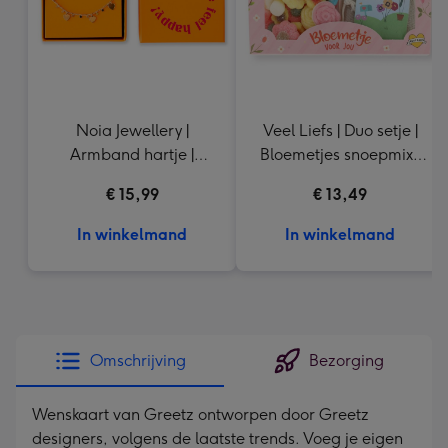
Noia Jewellery |
Veel Liefs | Duo setje |
Armband hartje |
Bloemetjes snoepmix |
Goudkleurig
150g
€ 15,99
€ 13,49
In winkelmand
In winkelmand
Omschrijving
Bezorging
Wenskaart van Greetz ontworpen door Greetz
designers, volgens de laatste trends. Voeg je eigen