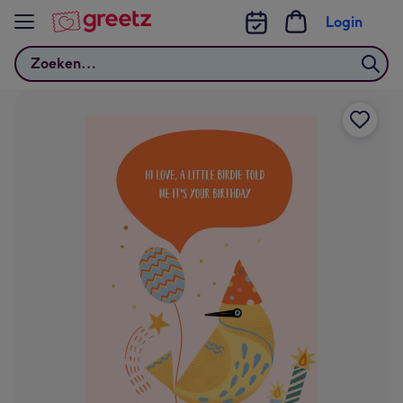
Bekijk meer
Login
Zoeken