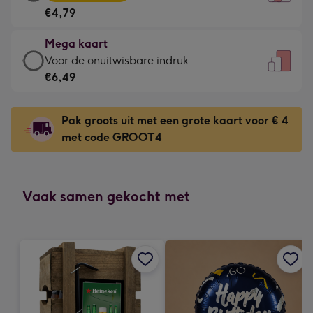
kaart
Voor
€4,79
-
de
€4,79
kleine
Mega kaart
-
gelukwens
Mega
Voor de onuitwisbare indruk
Meest
-
kaart
€6,49
gekozen
Dimensions:
-
-
120
€6,49
Dimensions:
Pak groots uit met een grote kaart voor € 4
x
-
167
met code GROOT4
160
Voor
x
mm
de
231
onuitwisbare
mm
indruk
Vaak samen gekocht met
-
Dimensions:
241
x
333
mm