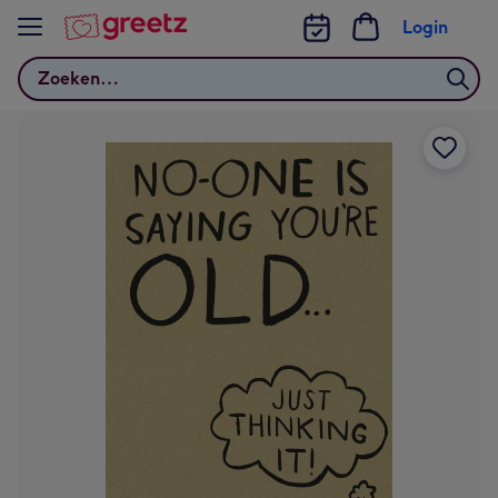
Bekijk meer
Login
Zoeken