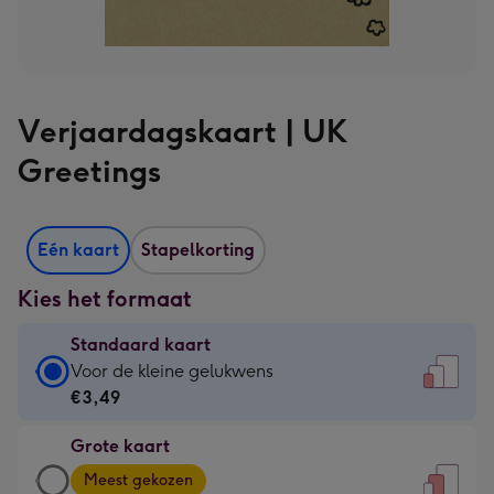
Verjaardagskaart | UK
Greetings
Eén kaart
Stapelkorting
Kies het formaat
Standaard kaart
Standaard
Voor de kleine gelukwens
kaart
€3,49
-
Grote kaart
€3,49
Grote
-
Meest gekozen