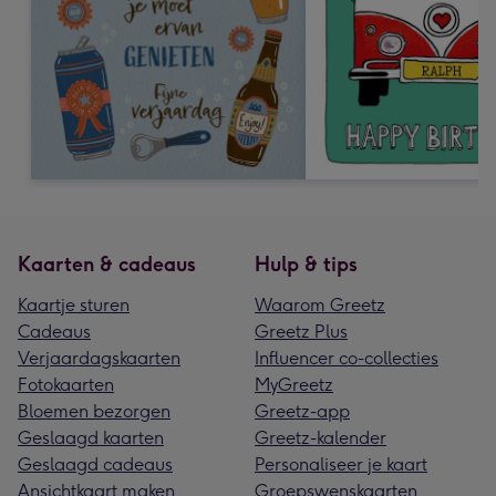
Kaarten & cadeaus
Hulp & tips
Kaartje sturen
Waarom Greetz
Cadeaus
Greetz Plus
Verjaardagskaarten
Influencer co-collecties
Fotokaarten
MyGreetz
Bloemen bezorgen
Greetz-app
Geslaagd kaarten
Greetz-kalender
Geslaagd cadeaus
Personaliseer je kaart
Ansichtkaart maken
Groepswenskaarten