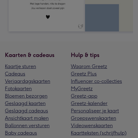
Kaarten & cadeaus
Hulp & tips
Kaartje sturen
Waarom Greetz
Cadeaus
Greetz Plus
Verjaardagskaarten
Influencer co-collecties
Fotokaarten
MyGreetz
Bloemen bezorgen
Greetz-app
Geslaagd kaarten
Greetz-kalender
Geslaagd cadeaus
Personaliseer je kaart
Ansichtkaart maken
Groepswenskaarten
Ballonnen versturen
Videowenskaarten
Baby cadeaus
Kaartteksten (schrijfhulp)