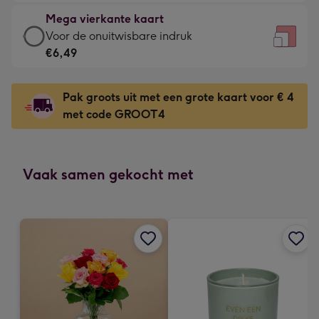
-
kleine
Mega vierkante kaart
€4,79
gelukwens
Mega
Voor de onuitwisbare indruk
-
-
vierkante
€6,49
Meest
Dimensions:
kaart
gekozen
130
-
-
Pak groots uit met een grote kaart voor € 4
x
€6,49
Dimensions:
met code GROOT4
130
-
167
mm
Voor
x
de
167
onuitwisbare
Vaak samen gekocht met
mm
indruk
-
Dimensions:
240
x
240
mm