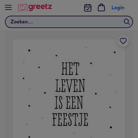
Bekijk meer
Login
Zoeken