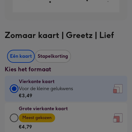
Zomaar kaart | Greetz | Lief
Eén kaart
Stapelkorting
Kies het formaat
Vierkante kaart
Vierkante
Voor de kleine gelukwens
kaart
€3,49
-
Grote vierkante kaart
€3,49
Grote
-
Meest gekozen
vierkante
Voor
€4,79
kaart
de