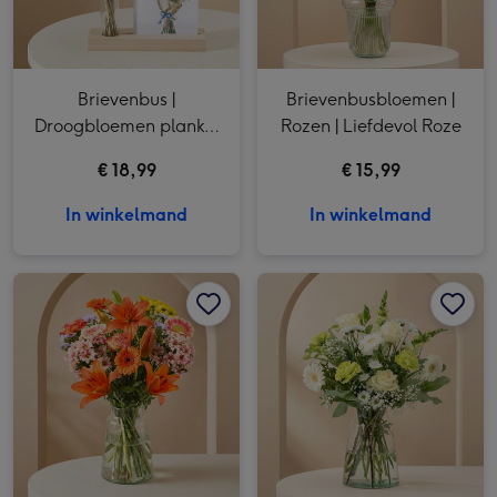
Brievenbus |
Brievenbusbloemen |
Droogbloemen plankje
Rozen | Liefdevol Roze
Bloeiend
€ 18,99
€ 15,99
In winkelmand
In winkelmand
Boeket Seizoensstralen afbeelding 1
Boeket Seizoensstralen afbeelding 2
Boeket Waardevol Wit | M/L afbeelding 1