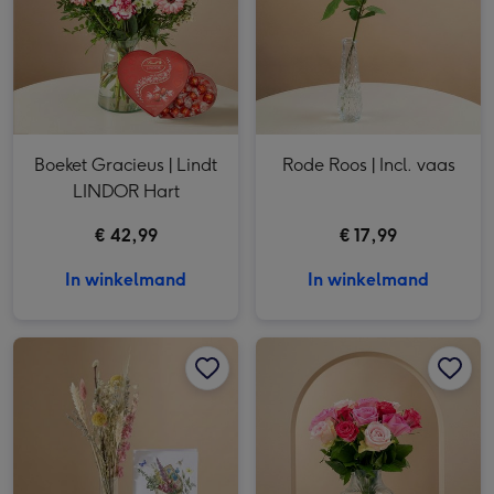
Boeket Gracieus | Lindt
Rode Roos | Incl. vaas
LINDOR Hart
€ 42,99
€ 17,99
In winkelmand
In winkelmand
Brievenbus | Droogbloemen plankje Bloeiend afbeelding 1
Brievenbus | Droogbloemen plankje Bloeiend afbeelding 2
Brievenbusbloemen | Rozen | Liefdevol Roze afbeelding 1