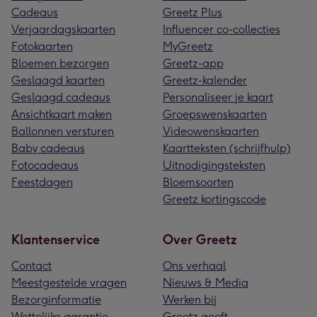
Cadeaus
Greetz Plus
Verjaardagskaarten
Influencer co-collecties
Fotokaarten
MyGreetz
Bloemen bezorgen
Greetz-app
Geslaagd kaarten
Greetz-kalender
Geslaagd cadeaus
Personaliseer je kaart
Ansichtkaart maken
Groepswenskaarten
Ballonnen versturen
Videowenskaarten
Baby cadeaus
Kaartteksten (schrijfhulp)
Fotocadeaus
Uitnodigingsteksten
Feestdagen
Bloemsoorten
Greetz kortingscode
Klantenservice
Over Greetz
Contact
Ons verhaal
Meestgestelde vragen
Nieuws & Media
Bezorginformatie
Werken bij
Wettelijke garantie
Greetz geeft