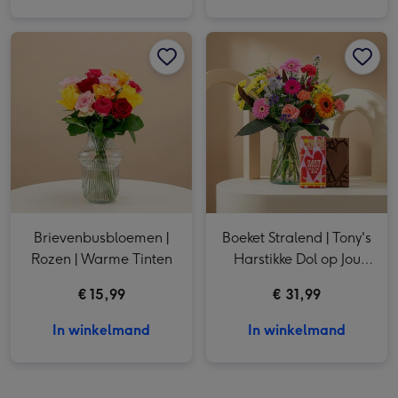
Brievenbusbloemen | Rozen | Warme Tinten afbeelding 1
Brievenbusbloemen | Rozen | Warme Tinten afbeelding 2
Boeket Stralend | Tony's Harstikke Dol op Jou 185g afbeelding 1
Brievenbusbloemen |
Boeket Stralend | Tony's
Rozen | Warme Tinten
Harstikke Dol op Jou
185g
€ 15,99
€ 31,99
In winkelmand
In winkelmand