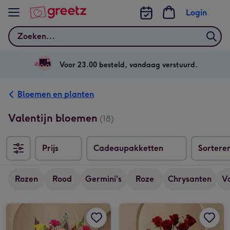
Bekijk meer
Login
Zoeken
Voor 23.00 besteld, vandaag verstuurd.
Bloemen en planten
Valentijn bloemen
(18)
Prijs
Cadeaupakketten
Sortere
Sorteren
Rozen
Rood
Germini's
Roze
Chrysanten
V
Boeket Stralend | M/L afbeelding 1
Boeket Stralend | M/L afbeelding 2
Boeket rode rozen afbeelding 1