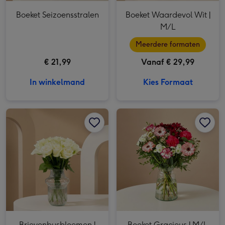
Boeket Seizoensstralen
Boeket Waardevol Wit |
M/L
Meerdere formaten
€ 21,99
Vanaf € 29,99
In winkelmand
Kies Formaat
Brievenbusbloemen | Rozen | Wit afbeelding 1
Brievenbusbloemen | Rozen | Wit afbeelding 2
Boeket Gracieus | M/L afbeelding 1
Brievenbusbloemen |
Boeket Gracieus | M/L