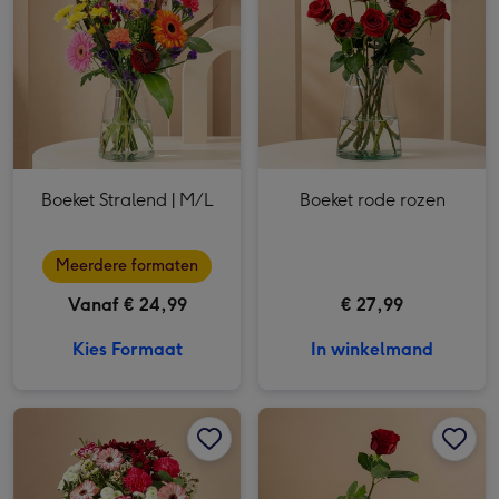
Boeket Stralend | M/L
Boeket rode rozen
Meerdere formaten
Vanaf € 24,99
€ 27,99
Kies Formaat
In winkelmand
Boeket Gracieus | Lindt LINDOR Hart afbeelding 1
Boeket Gracieus | Lindt LINDOR Hart afbeelding 2
Rode Roos | Incl. vaas afbeelding 1