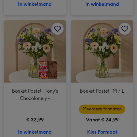
In winkelmand
In winkelmand
Boeket Pastel | Tony's Chocolonely - Hartstikke dol op jou afbeelding 1
Boeket Pastel | Tony's Chocolonely - Hartstikke dol op jou afbeelding 2
Boeket Pastel | M / L afbeelding 1
Boeket Pastel | Tony's
Boeket Pastel | M / L
Chocolonely -
Hartstikke dol op jou
Meerdere formaten
€ 32,99
Vanaf € 24,99
In winkelmand
Kies Formaat