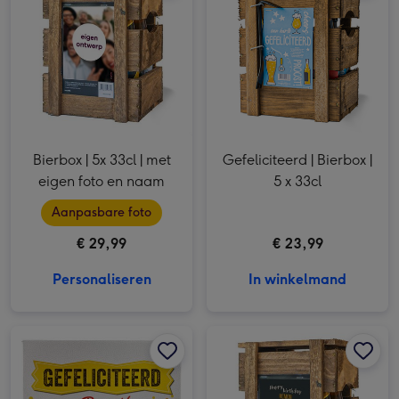
Bierbox | 5x 33cl | met
Gefeliciteerd | Bierbox |
eigen foto en naam
5 x 33cl
Aanpasbare foto
€ 29,99
€ 23,99
Personaliseren
In winkelmand
Bierpakket | Gefeliciteerd | 4 x 33 cl afbeelding 1
Bierpakket | Gefeliciteerd | 4 x 33 cl afbeelding 2
Bierbox | 5x 33cl | Happy birthday met eigen naam afbeelding 1