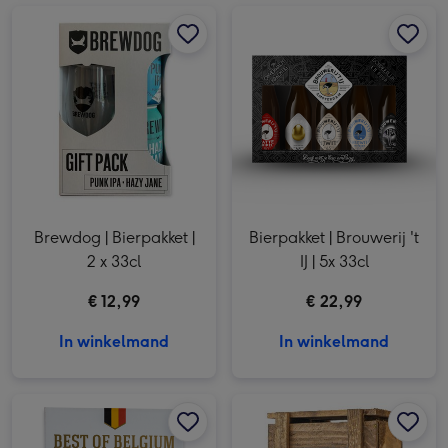
Brewdog | Bierpakket | 2 x 33cl afbeelding 1
Brewdog | Bierpakket | 2 x 33cl afbeelding 2
Bierpakket | Brouwerij 't IJ | 5x 33cl afbeelding 1
Brewdog | Bierpakket |
Bierpakket | Brouwerij 't
2 x 33cl
IJ | 5x 33cl
€ 12,99
€ 22,99
In winkelmand
In winkelmand
Best of Belgium | Bierpakket | 3 x 33 cl afbeelding 1
Best of Belgium | Bierpakket | 3 x 33 cl afbeelding 2
Bierbox | 5x 33cl | foto collage afbeelding 1