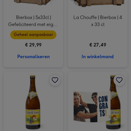
Bierbox | 5x33cl |
La Chouffe | Bierbox | 4
Gefeliciteerd met eigen
x 33 cl
foto en naam
Geheel aanpasbaar
€ 29,99
€ 27,49
Personaliseren
In winkelmand
La Chouffe | 750 ml afbeelding 1
La Chouffe | 750 ml afbeelding 2
La Chouffe | 750ml | Congrats met eigen foto afbeelding 1