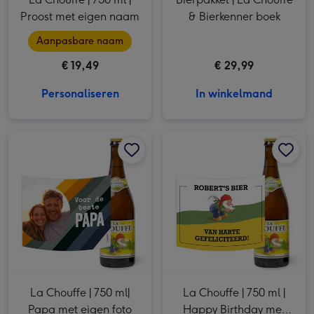
Proost met eigen naam
& Bierkenner boek
Aanpasbare naam
€ 19,49
€ 29,99
Personaliseren
In winkelmand
La Chouffe | 750 ml| Papa met eigen foto afbeelding 1
La Chouffe | 750 ml| Papa met eigen foto afbeelding 2
La Chouffe | 750 ml | Happy Birthday met eigen naam afbeelding 1
La Chouffe | 750 ml|
La Chouffe | 750 ml |
Papa met eigen foto
Happy Birthday met