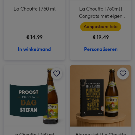
La Chouffe | 750 ml
La Chouffe | 750ml |
Congrats met eigen
foto
Aanpasbare foto
€ 14,99
€ 19,49
In winkelmand
Personaliseren
La Chouffe | 750 ml | Proost met eigen naam afbeelding 1
La Chouffe | 750 ml | Proost met eigen naam afbeelding 2
Bierpakket | La Chouffe & Bierkenner boek afbeelding 1
La Chouffe | 750 ml |
Bierpakket | La Chouffe