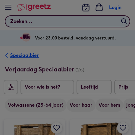
Bekijk meer
Login
Zoeken
Voor 23.00 besteld, vandaag verstuurd.
Speciaalbier
Verjaardag Speciaalbier
(26)
Voor wie is het?
Leeftijd
Prijs
Volwassene (25-64 jaar)
Voor haar
Voor hem
Jon
Bierbox | 5x 33cl | met eigen foto en naam afbeelding 1
Bierbox | 5x 33cl | met eigen foto en naam afbeelding 2
Gefeliciteerd | Bierbox | 5 x 33cl afbeelding 1