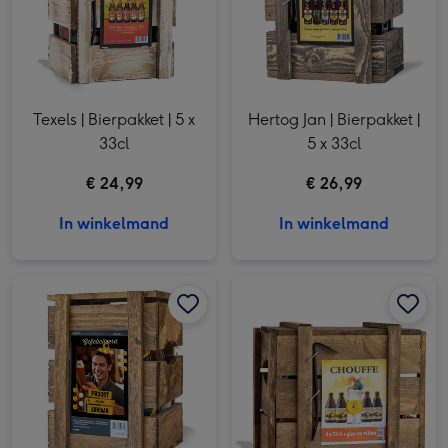
Texels | Bierpakket | 5 x
Hertog Jan | Bierpakket |
33cl
5 x 33cl
€ 24,99
€ 26,99
In winkelmand
In winkelmand
Bierbox | 5x33cl | Gefeliciteerd met eigen foto en naam afbeelding 1
Bierbox | 5x33cl | Gefeliciteerd met eigen foto en naam afbeelding 2
La Chouffe | Bierbox | 4 x 33 cl afbeelding 1