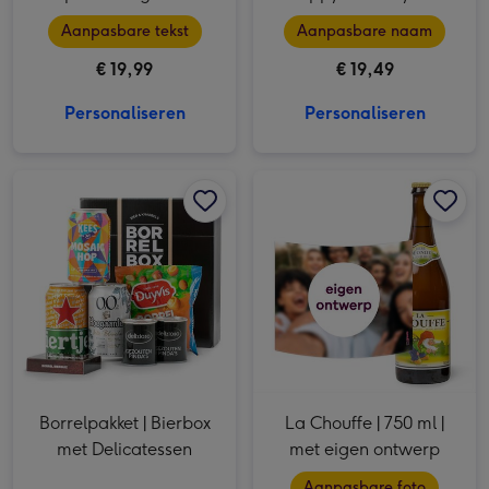
eigen naam
Aanpasbare tekst
Aanpasbare naam
€ 19,99
€ 19,49
Personaliseren
Personaliseren
Borrelpakket | Bierbox met Delicatessen afbeelding 1
Borrelpakket | Bierbox met Delicatessen afbeelding 2
La Chouffe | 750 ml | met eigen ontwerp afbeelding 1
Borrelpakket | Bierbox
La Chouffe | 750 ml |
met Delicatessen
met eigen ontwerp
Aanpasbare foto