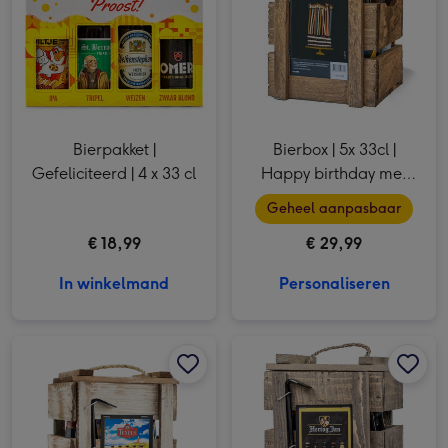
Bierpakket |
Bierbox | 5x 33cl |
Gefeliciteerd | 4 x 33 cl
Happy birthday met
eigen naam
Geheel aanpasbaar
€ 18,99
€ 29,99
In winkelmand
Personaliseren
Texels | Bierpakket | 5 x 33cl afbeelding 1
Texels | Bierpakket | 5 x 33cl afbeelding 2
Hertog Jan | Bierpakket | 5 x 33cl afbeelding 1