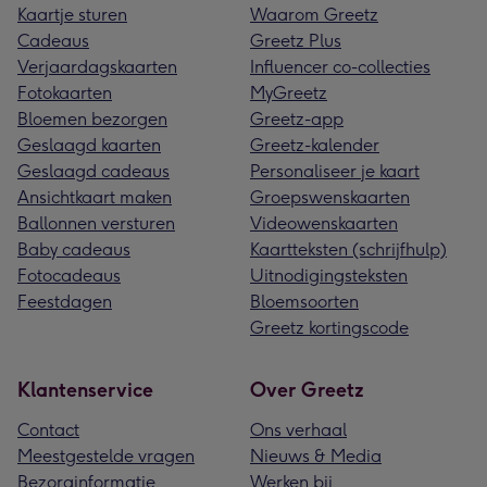
Kaartje sturen
Waarom Greetz
Cadeaus
Greetz Plus
Verjaardagskaarten
Influencer co-collecties
Fotokaarten
MyGreetz
Bloemen bezorgen
Greetz-app
Geslaagd kaarten
Greetz-kalender
Geslaagd cadeaus
Personaliseer je kaart
Ansichtkaart maken
Groepswenskaarten
Ballonnen versturen
Videowenskaarten
Baby cadeaus
Kaartteksten (schrijfhulp)
Fotocadeaus
Uitnodigingsteksten
Feestdagen
Bloemsoorten
Greetz kortingscode
Klantenservice
Over Greetz
Contact
Ons verhaal
Meestgestelde vragen
Nieuws & Media
Bezorginformatie
Werken bij