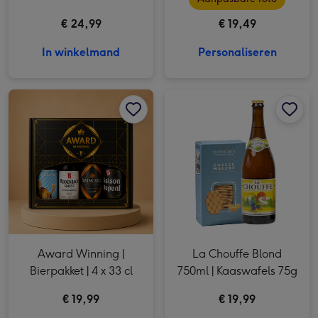
€ 24,99
€ 19,49
In winkelmand
Personaliseren
Award Winning | Bierpakket | 4 x 33 cl afbeelding 1
Award Winning | Bierpakket | 4 x 33 cl afbeelding 2
La Chouffe Blond 750ml | Kaaswafels 75g afbeelding 1
Award Winning |
La Chouffe Blond
Bierpakket | 4 x 33 cl
750ml | Kaaswafels 75g
€ 19,99
€ 19,99