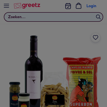
Bekijk meer
Login
Zoeken