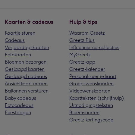
Kaarten & cadeaus
Hulp & tips
Kaartje sturen
Waarom Greetz
Cadeaus
Greetz Plus
Verjaardagskaarten
Influencer co-collecties
Fotokaarten
MyGreetz
Bloemen bezorgen
Greetz-app
Geslaagd kaarten
Greetz-kalender
Geslaagd cadeaus
Personaliseer je kaart
Ansichtkaart maken
Groepswenskaarten
Ballonnen versturen
Videowenskaarten
Baby cadeaus
Kaartteksten (schrijfhulp)
Fotocadeaus
Uitnodigingsteksten
Feestdagen
Bloemsoorten
Greetz kortingscode