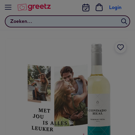
Bekijk meer
Login
Zoeken