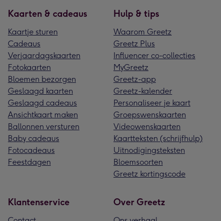
Kaarten & cadeaus
Hulp & tips
Kaartje sturen
Waarom Greetz
Cadeaus
Greetz Plus
Verjaardagskaarten
Influencer co-collecties
Fotokaarten
MyGreetz
Bloemen bezorgen
Greetz-app
Geslaagd kaarten
Greetz-kalender
Geslaagd cadeaus
Personaliseer je kaart
Ansichtkaart maken
Groepswenskaarten
Ballonnen versturen
Videowenskaarten
Baby cadeaus
Kaartteksten (schrijfhulp)
Fotocadeaus
Uitnodigingsteksten
Feestdagen
Bloemsoorten
Greetz kortingscode
Klantenservice
Over Greetz
Contact
Ons verhaal