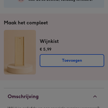
&
&
&
tekst
tekst
tekst
|
|
|
750
750
750
Maak het compleet
ml
ml
ml
afbeelding
afbeelding
afbeelding
1
2
3
Wijnkist
€ 5,99
Toevoegen
Omschrijving