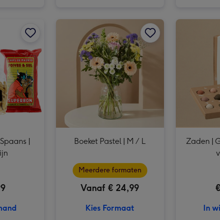
Borrelpakket | Mediterraans afbeelding 2
Borrelpakket | Spaans | Witte wijn afbeelding 1
Borrelpakket | Mediterraans afbeelding 3
Borrelpakket | Spaans | Witte wijn afbeelding 2
Boeket Pastel | M / L afbeelding 1
 Spaans |
Boeket Pastel | M / L
Zaden | 
ijn
v
Meerdere formaten
99
Vanaf € 24,99
€
lmand
Kies Formaat
In w