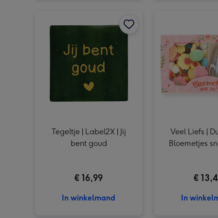
Tegeltje | Label2X | Jij bent goud afbeelding 1
Tegeltje | Label2X | Jij
Veel Liefs | Du
bent goud
Bloemetjes sn
150g
€ 16,99
€ 13,
In winkelmand
In winke