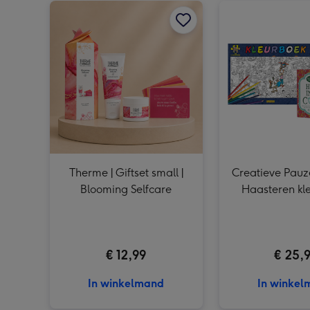
Therme | Giftset small |
Creatieve Pauze
Blooming Selfcare
Haasteren kl
mok & t
€ 12,99
€ 25,
In winkelmand
In winke