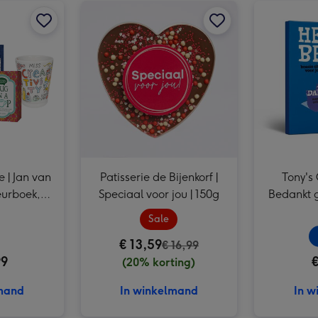
 | Jan van
Patisserie de Bijenkorf |
Tony's 
eurboek,
Speciaal voor jou | 150g
Bedankt g
hee
Sale
€ 13,59
€ 16,99
99
€
(20% korting)
lmand
In winkelmand
In w