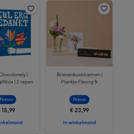
Chocolonely |
Brievenbusbloemen |
iftbox | 2 repen
Plankje Fleurig &
Coco&Sebas chocolade
kusjes
Nieuw
Nieuw
 15,99
€ 23,99
inkelmand
In winkelmand