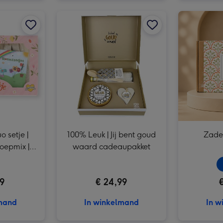
Tegeltje | Label2X | Jij bent goud afbeelding 2
Veel Liefs | Duo setje | Bloemetjes snoepmix | 150g afbeelding 1
Veel Liefs | Duo setje | Bloemetjes snoepmix | 150g afbeelding 2
100% Leuk | Jij bent goud waard cadeaupakket afbeelding 1
o setje |
100% Leuk | Jij bent goud
Zade
oepmix |
waard cadeaupakket
49
€ 24,99
lmand
In winkelmand
In w