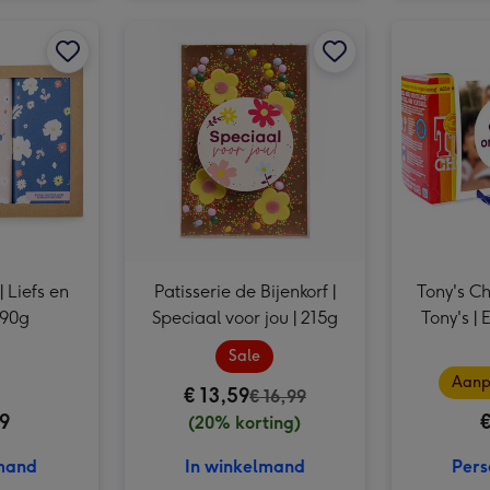
English Tea Shop | Thee set | Everday moments afbeelding 2
Urban Cacao | Liefs en lekkers | 390g afbeelding 1
English Tea Shop | Thee set | Everday moments afbeelding 3
Urban Cacao | Liefs en lekkers | 390g afbeelding 2
Patisserie de Bijenkorf | Speciaal voor jou | 215g afbeelding 1
 Liefs en
Patisserie de Bijenkorf |
Tony's Ch
390g
Speciaal voor jou | 215g
Tony's | 
Sale
Aanp
€ 13,59
€ 16,99
99
€
(20% korting)
lmand
In winkelmand
Pers