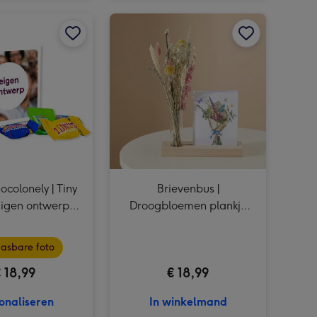
English Tea Shop | Thee set | Everday moments afbeelding 4
Urban Cacao | Liefs en lekkers | 390g afbeelding 3
Patisserie de Bijenkorf | Speciaal voor jou | 215g afbeelding 2
Tony's Chocolonely | Tiny Tony's | Eigen ontwerp | 200g afbeelding 1
English Tea Shop | Thee set | Everday moments afbeelding 5
Urban Cacao | Liefs en lekkers | 390g afbeelding 4
Patisserie de Bijenkorf | Speciaal voor jou | 215g afbeelding 3
Tony's Chocolonely | Tiny Tony's | Eigen ontwerp | 200g afbeelding 2
Brievenbus | Droogbloemen plankje Bloeiend afbeelding 1
ocolonely | Tiny
Brievenbus |
Eigen ontwerp |
Droogbloemen plankje
200g
Bloeiend
asbare foto
 18,99
€ 18,99
onaliseren
In winkelmand