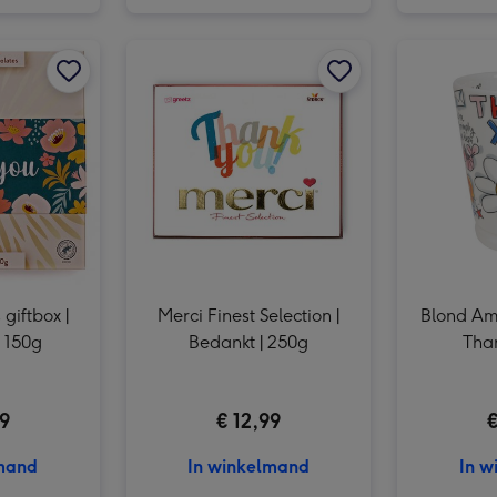
Brievenbusbloemen | Plankje Fleurig afbeelding 2
ICKX | Pralines giftbox | Thank you | 150g afbeelding 1
Brievenbusbloemen | Plankje Fleurig afbeelding 3
ICKX | Pralines giftbox | Thank you | 150g afbeelding 2
Merci Finest Selection | Bedankt | 250g afbeelding 1
 giftbox |
Merci Finest Selection |
Blond Am
| 150g
Bedankt | 250g
Than
99
€ 12,99
€
lmand
In winkelmand
In w