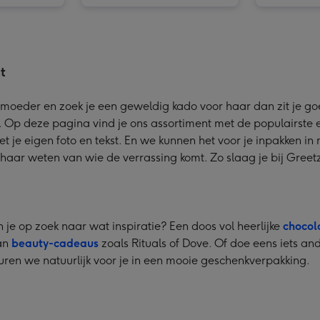
t
f moeder en zoek je een geweldig kado voor haar dan zit je goe
. Op deze pagina vind je ons assortiment met de populairste e
t je eigen foto en tekst. En we kunnen het voor je inpakken i
t haar weten van wie de verrassing komt. Zo slaag je bij Greet
je op zoek naar wat inspiratie? Een doos vol heerlijke
chocol
van
beauty-cadeaus
zoals Rituals of Dove. Of doe eens iets a
uren we natuurlijk voor je in een mooie geschenkverpakking.