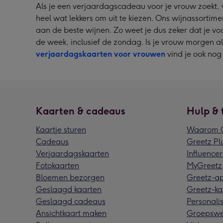
Als je een verjaardagscadeau voor je vrouw zoekt, v
heel wat lekkers om uit te kiezen. Ons wijnassort
aan de beste wijnen. Zo weet je dus zeker dat je vo
de week, inclusief de zondag. Is je vrouw morgen al
verjaardagskaarten voor vrouwen
vind je ook nog
Kaarten & cadeaus
Hulp & 
Kaartje sturen
Waarom G
Cadeaus
Greetz Pl
Verjaardagskaarten
Influencer
Fotokaarten
MyGreetz
Bloemen bezorgen
Greetz-a
Geslaagd kaarten
Greetz-ka
Geslaagd cadeaus
Personalis
Ansichtkaart maken
Groepswe