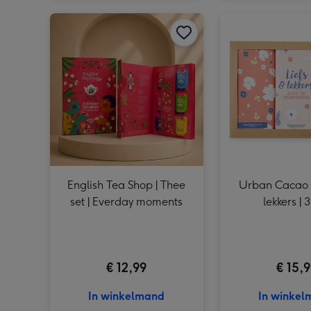
English Tea Shop | Thee set | Everday moments afbeelding 1
English Tea Shop | Thee
Urban Cacao |
set | Everday moments
lekkers | 
€ 12,99
€ 15,
In winkelmand
In winke