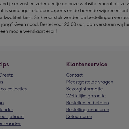
ind je er vast en zeker eentje op onze website. Vooral als ze
iment is samengesteld door experts en de bekende wijnrecens
or kwaliteit kiest. Stuk voor stuk worden de bestellingen ver
 jarig? Geen nood. Bestel voor 23.00 uur, dan versturen wij 
 een mooie wenskaart erbij!
tips
Klantenservice
reetz
Contact
us
Meestgestelde vragen
 co-collecties
Bezorginformatie
Wettelijke garantie
pp
Bestellen en betalen
lender
Bestelling annuleren
eer je kaart
Retourneren
nskaarten