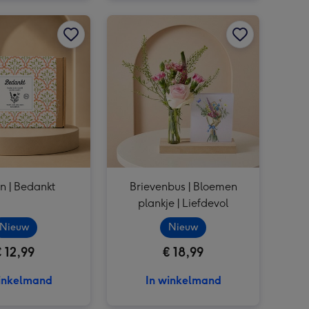
Veel Liefs | Duo setje | Bloemetjes snoepmix | 150g afbeelding 3
100% Leuk | Jij bent goud waard cadeaupakket afbeelding 2
Zaden | Bedankt afbeelding 1
100% Leuk | Jij bent goud waard cadeaupakket afbeelding 3
Zaden | Bedankt afbeelding 2
Brievenbus | Bloemen plankje | Liefdevol afbeelding 1
n | Bedankt
Brievenbus | Bloemen
plankje | Liefdevol
Nieuw
Nieuw
€ 12,99
€ 18,99
inkelmand
In winkelmand