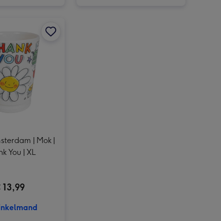
Brievenbusbloemen | Plankje Fleurig afbeelding 4
ICKX | Pralines giftbox | Thank you | 150g afbeelding 3
Merci Finest Selection | Bedankt | 250g afbeelding 2
Blond Amsterdam | Mok | Thank You | XL afbeelding 1
Brievenbusbloemen | Plankje Fleurig afbeelding 5
Merci Finest Selection | Bedankt | 250g afbeelding 3
Blond Amsterdam | Mok | Thank You | XL afbeelding 2
sterdam | Mok |
k You | XL
 13,99
inkelmand