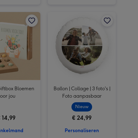
Borrelpakket | Mediterraans afbeelding 4
Borrelpakket | Spaans | Witte wijn afbeelding 3
Boeket Pastel | M / L afbeelding 2
Zaden | Giftbox Bloemen voor jou afbeelding 1
Borrelpakket | Mediterraans afbeelding 5
Borrelpakket | Spaans | Witte wijn afbeelding 4
Boeket Pastel | M / L afbeelding 3
Zaden | Giftbox Bloemen voor jou afbeelding 2
Ballon | Collage | 3 foto's | Foto aanpasbaar afbeelding 1
Giftbox Bloemen
Ballon | Collage | 3 foto's |
oor jou
Foto aanpasbaar
Nieuw
 14,99
€ 24,99
inkelmand
Personaliseren