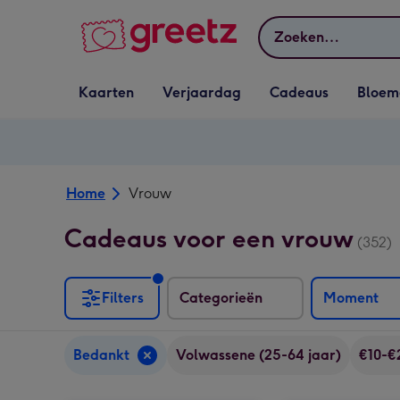
Bekijk meer
Zoeken
Vervolgkeuzelijst
Vervolgkeuzelijst
Vervolgkeuzelijst
Vervolgkeuz
Kaarten
Verjaardag
Cadeaus
Bloem
Kaarten openen
Verjaardag openen
Cadeaus openen
Bloemen o
Home
Vrouw
Cadeaus voor een vrouw
(352)
Filters
Categorieën
Moment
Bedankt
Volwassene (25-64 jaar)
€10-€
Therme | Giftset small | Blooming Selfcare afbeelding 1