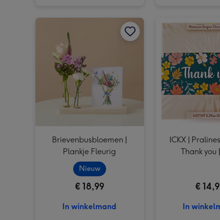
Brievenbusbloemen | Plankje Fleurig afbeelding 1
Brievenbusbloemen |
ICKX | Pralines
Plankje Fleurig
Thank you 
Nieuw
€ 18,99
€ 14,
In winkelmand
In winke