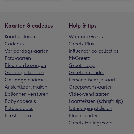
Kaarten & cadeaus
Hulp & tips
Kaartje sturen
Waarom Greetz
Cadeaus
Greetz Plus
Verjaardagskaarten
Influencer co-collecties
Fotokaarten
MyGreetz
Bloemen bezorgen
Greetz-app
Geslaagd kaarten
Greetz-kalender
Geslaagd cadeaus
Personaliseer je kaart
Ansichtkaart maken
Groepswenskaarten
Ballonnen versturen
Videowenskaarten
Baby cadeaus
Kaartteksten (schrijfhulp)
Fotocadeaus
Uitnodigingsteksten
Feestdagen
Bloemsoorten
Greetz kortingscode