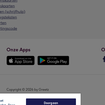
nskaarten
skaarten
en (schrijfhulp)
ngsteksten
rten
rtingscode
Onze Apps
O
Copyright © 2026 by Greetz
het
Doorgaan