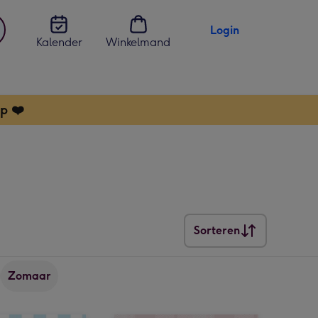
Login
Kalender
Winkelmand
jst
en
p ❤️
Sorteren
Sorteren
Zomaar