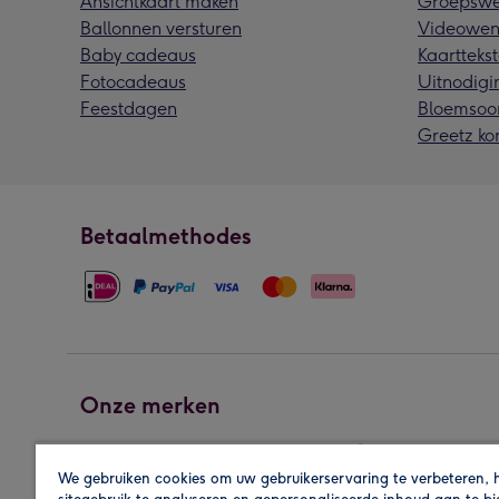
Ansichtkaart maken
Groepswe
Ballonnen versturen
Videowen
Baby cadeaus
Kaarttekst
Fotocadeaus
Uitnodigi
Feestdagen
Bloemsoo
Greetz ko
Betaalmethodes
Onze merken
We gebruiken cookies om uw gebruikerservaring te verbeteren, 