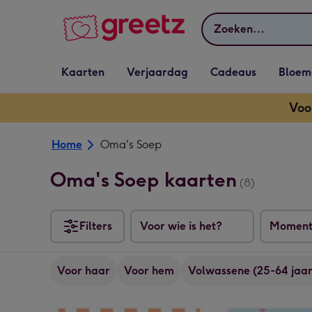
Bekijk meer
Zoeken
Vervolgkeuzelijst
Vervolgkeuzelijst
Vervolgkeuzelijst
Vervolgkeuz
Kaarten
Verjaardag
Cadeaus
Bloem
Kaarten openen
Verjaardag openen
Cadeaus openen
Bloemen o
Voo
Home
Oma's Soep
Oma's Soep kaarten
(8)
Filters
Voor wie is het?
Momen
Voor haar
Voor hem
Volwassene (25-64 jaar