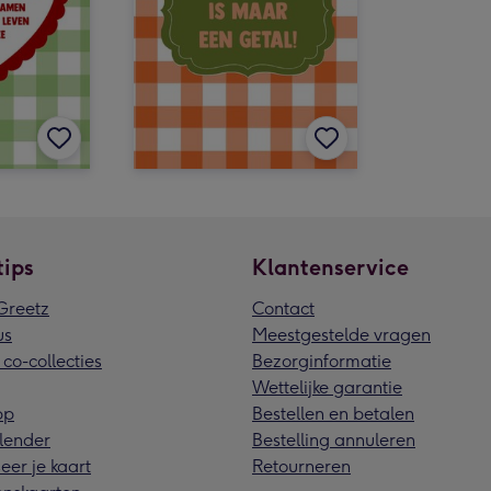
tips
Klantenservice
reetz
Contact
us
Meestgestelde vragen
 co-collecties
Bezorginformatie
Wettelijke garantie
pp
Bestellen en betalen
lender
Bestelling annuleren
eer je kaart
Retourneren