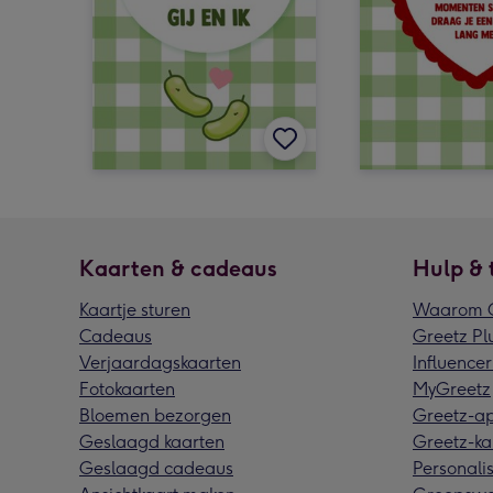
Kaarten & cadeaus
Hulp & 
Kaartje sturen
Waarom G
Cadeaus
Greetz Pl
Verjaardagskaarten
Influencer
Fotokaarten
MyGreetz
Bloemen bezorgen
Greetz-a
Geslaagd kaarten
Greetz-ka
Geslaagd cadeaus
Personalis