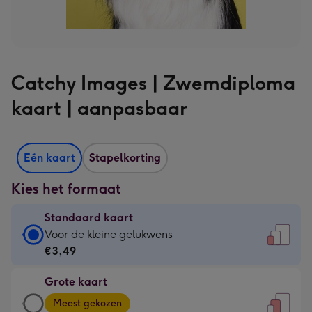
Catchy Images | Zwemdiploma
kaart | aanpasbaar
Eén kaart
Stapelkorting
Kies het formaat
Standaard kaart
Standaard
Voor de kleine gelukwens
kaart
€3,49
-
Grote kaart
€3,49
Grote
-
Meest gekozen