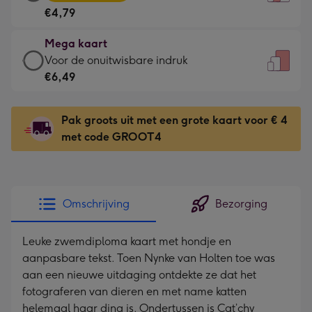
kaart
Voor
€4,79
-
de
€4,79
kleine
Mega kaart
-
gelukwens
Mega
Voor de onuitwisbare indruk
Meest
-
kaart
€6,49
gekozen
Dimensions:
-
-
120
€6,49
Dimensions:
Pak groots uit met een grote kaart voor € 4
x
-
167
met code GROOT4
160
Voor
x
mm
de
231
onuitwisbare
mm
indruk
Omschrijving
Bezorging
-
Dimensions:
Leuke zwemdiploma kaart met hondje en
241
aanpasbare tekst. Toen Nynke van Holten toe was
x
aan een nieuwe uitdaging ontdekte ze dat het
333
fotograferen van dieren en met name katten
mm
helemaal haar ding is. Ondertussen is Cat’chy