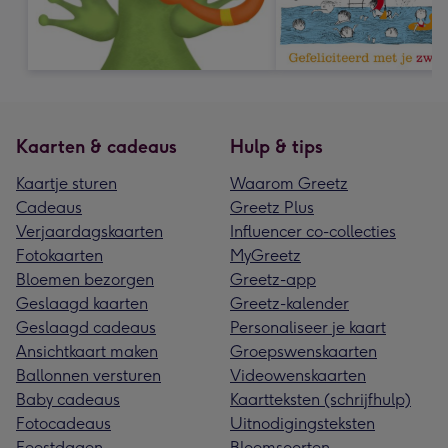
Kaarten & cadeaus
Hulp & tips
Kaartje sturen
Waarom Greetz
Cadeaus
Greetz Plus
Verjaardagskaarten
Influencer co-collecties
Fotokaarten
MyGreetz
Bloemen bezorgen
Greetz-app
Geslaagd kaarten
Greetz-kalender
Geslaagd cadeaus
Personaliseer je kaart
Ansichtkaart maken
Groepswenskaarten
Ballonnen versturen
Videowenskaarten
Baby cadeaus
Kaartteksten (schrijfhulp)
Fotocadeaus
Uitnodigingsteksten
Feestdagen
Bloemsoorten