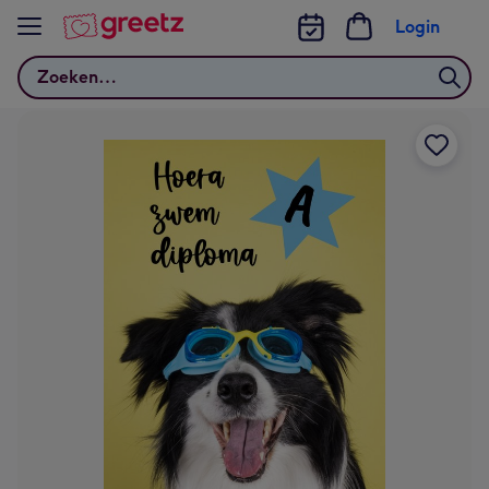
Bekijk meer
Login
Zoeken