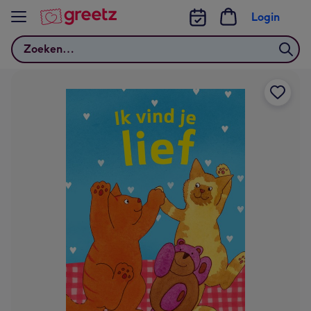
Bekijk meer
Login
Zoeken