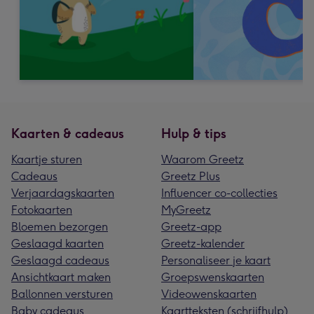
Kaarten & cadeaus
Hulp & tips
Kaartje sturen
Waarom Greetz
Cadeaus
Greetz Plus
Verjaardagskaarten
Influencer co-collecties
Fotokaarten
MyGreetz
Bloemen bezorgen
Greetz-app
Geslaagd kaarten
Greetz-kalender
Geslaagd cadeaus
Personaliseer je kaart
Ansichtkaart maken
Groepswenskaarten
Ballonnen versturen
Videowenskaarten
Baby cadeaus
Kaartteksten (schrijfhulp)