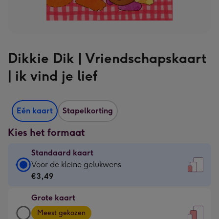
Dikkie Dik | Vriendschapskaart
| ik vind je lief
Eén kaart
Stapelkorting
Kies het formaat
Standaard kaart
Standaard
Voor de kleine gelukwens
kaart
€3,49
-
Grote kaart
€3,49
Grote
-
Meest gekozen