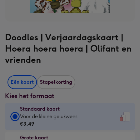
Doodles | Verjaardagskaart |
Hoera hoera hoera | Olifant en
vrienden
Eén kaart
Stapelkorting
Kies het formaat
Standaard kaart
Standaard
Voor de kleine gelukwens
kaart
€3,49
-
Grote kaart
€3,49