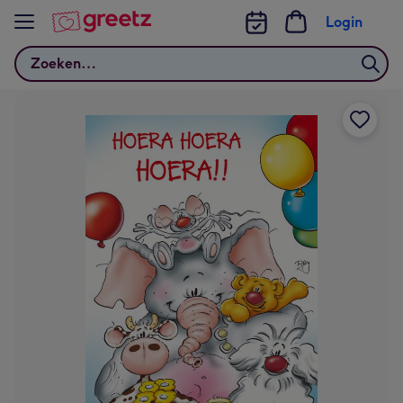
Bekijk meer
Login
Zoeken