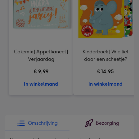
mm
Cakemix | Appel kaneel |
Kinderboek | Wie liet
Verjaardag
daar een scheetje?
€ 9,99
€ 14,95
In winkelmand
In winkelmand
Omschrijving
Bezorging