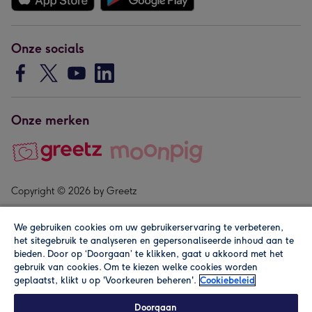
Onze socials
Onze merken
Copyright © 2026 by Greetz
We gebruiken cookies om uw gebruikerservaring te verbeteren,
het sitegebruik te analyseren en gepersonaliseerde inhoud aan te
bieden. Door op ‘Doorgaan’ te klikken, gaat u akkoord met het
gebruik van cookies. Om te kiezen welke cookies worden
geplaatst, klikt u op 'Voorkeuren beheren'.
Cookiebeleid
Alle prijzen zijn inclusief btw en andere heffingen. Lees de
algemene voorwaarden
.
Doorgaan