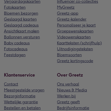
Verjaardagskaarten
Influencer co-collecties
Fotokaarten
MyGreetz
Bloemen bezorgen
Greetz-app
Geslaagd kaarten
Greetz-kalender
Geslaagd cadeaus
Personaliseer je kaart
Ansichtkaart maken
Groepswenskaarten
Ballonnen versturen
Videowenskaarten
Baby cadeaus
Kaartteksten (schrijfhulp)
Fotocadeaus
Uitnodigingsteksten
Feestdagen
Bloemsoorten
Greetz kortingscode
Klantenservice
Over Greetz
Contact
Ons verhaal
Meestgestelde vragen
Nieuws & Media
Bezorginformatie
Werken bij
Wettelijke garantie
Greetz geeft
Bestellen en betalen
Bedrijfsinformatie