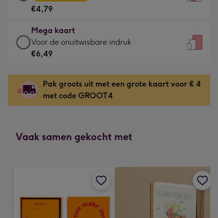
kaart
Voor
€4,79
-
de
€4,79
kleine
Mega kaart
-
gelukwens
Mega
Voor de onuitwisbare indruk
Meest
-
kaart
€6,49
gekozen
Dimensions:
-
-
120
€6,49
Dimensions:
Pak groots uit met een grote kaart voor € 4
x
-
167
met code GROOT4
160
Voor
x
mm
de
231
onuitwisbare
mm
indruk
Vaak samen gekocht met
-
Dimensions:
241
x
333
mm