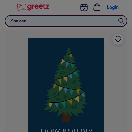
Bekijk meer
Login
Zoeken