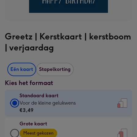
Greetz | Kerstkaart | kerstboom
| verjaardag
Eén kaart
Stapelkorting
Kies het formaat
Standaard kaart
Standaard
Voor de kleine gelukwens
kaart
€3,49
-
Grote kaart
€3,49
Grote
-
Meest gekozen