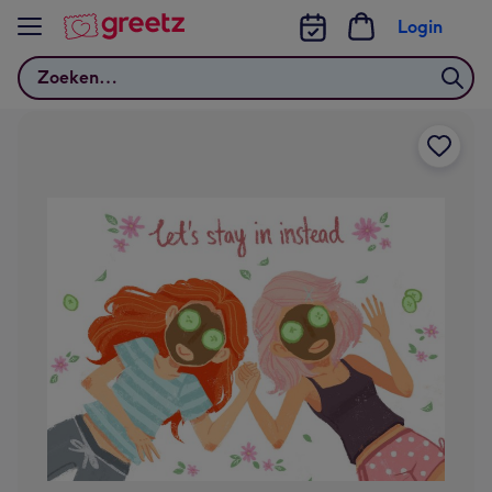
Bekijk meer
Login
Zoeken