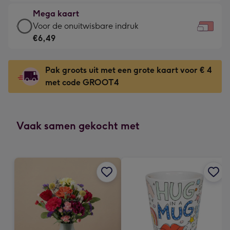
€4,79
kleine
Mega kaart
-
gelukwens
Mega
Voor de onuitwisbare indruk
Meest
-
kaart
€6,49
gekozen
Dimensions:
-
-
160
€6,49
Dimensions:
Pak groots uit met een grote kaart voor € 4
x
-
231
met code GROOT4
120
Voor
x
mm
de
167
onuitwisbare
mm
indruk
Vaak samen gekocht met
-
Dimensions:
333
x
241
mm