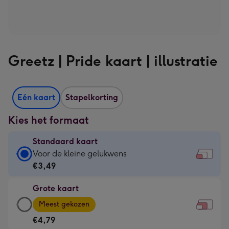
Greetz | Pride kaart | illustratie
Eén kaart
Stapelkorting
Kies het formaat
Standaard kaart
Standaard
Voor de kleine gelukwens
kaart
€3,49
-
Grote kaart
€3,49
Grote
-
Meest gekozen
kaart
Voor
€4,79
-
de