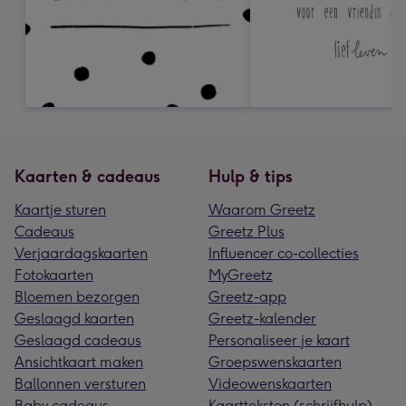
Kaarten & cadeaus
Hulp & tips
Kaartje sturen
Waarom Greetz
Cadeaus
Greetz Plus
Verjaardagskaarten
Influencer co-collecties
Fotokaarten
MyGreetz
Bloemen bezorgen
Greetz-app
Geslaagd kaarten
Greetz-kalender
Geslaagd cadeaus
Personaliseer je kaart
Ansichtkaart maken
Groepswenskaarten
Ballonnen versturen
Videowenskaarten
Baby cadeaus
Kaartteksten (schrijfhulp)