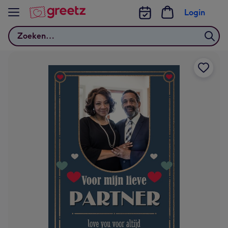
Bekijk meer
Login
Zoeken