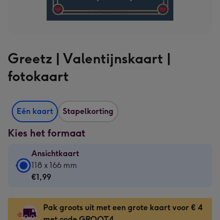
Greetz | Valentijnskaart |
fotokaart
Eén kaart
Stapelkorting
Kies het formaat
Ansichtkaart
Ansichtkaart
118 x 166 mm
-
€1,99
€1,99
-
Pak groots uit met een grote kaart voor € 4
118
met code GROOT4