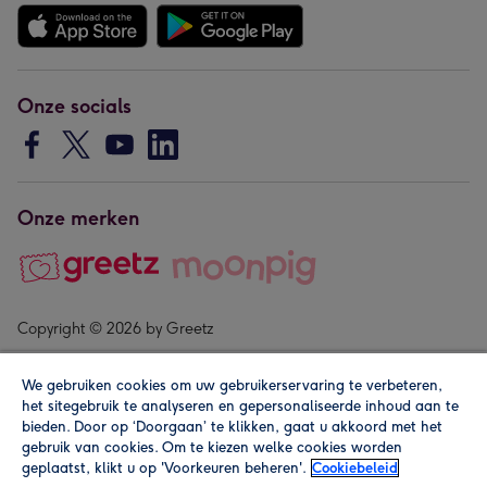
Onze socials
Onze merken
Copyright © 2026 by Greetz
We gebruiken cookies om uw gebruikerservaring te verbeteren,
het sitegebruik te analyseren en gepersonaliseerde inhoud aan te
bieden. Door op ‘Doorgaan’ te klikken, gaat u akkoord met het
gebruik van cookies. Om te kiezen welke cookies worden
geplaatst, klikt u op 'Voorkeuren beheren'.
Cookiebeleid
Alle prijzen zijn inclusief btw en andere heffingen. Lees de