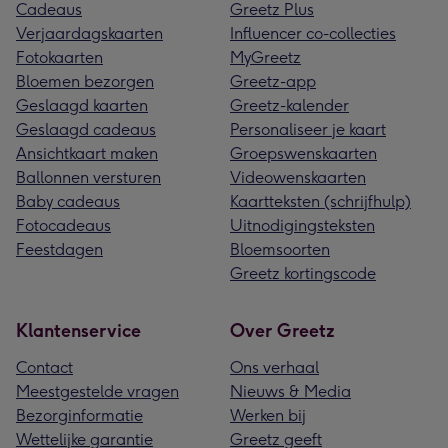
Cadeaus
Greetz Plus
Verjaardagskaarten
Influencer co-collecties
Fotokaarten
MyGreetz
Bloemen bezorgen
Greetz-app
Geslaagd kaarten
Greetz-kalender
Geslaagd cadeaus
Personaliseer je kaart
Ansichtkaart maken
Groepswenskaarten
Ballonnen versturen
Videowenskaarten
Baby cadeaus
Kaartteksten (schrijfhulp)
Fotocadeaus
Uitnodigingsteksten
Feestdagen
Bloemsoorten
Greetz kortingscode
Klantenservice
Over Greetz
Contact
Ons verhaal
Meestgestelde vragen
Nieuws & Media
Bezorginformatie
Werken bij
Wettelijke garantie
Greetz geeft