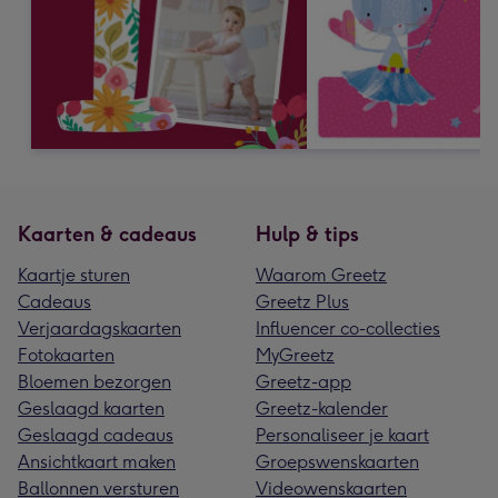
Kaarten & cadeaus
Hulp & tips
Kaartje sturen
Waarom Greetz
Cadeaus
Greetz Plus
Verjaardagskaarten
Influencer co-collecties
Fotokaarten
MyGreetz
Bloemen bezorgen
Greetz-app
Geslaagd kaarten
Greetz-kalender
Geslaagd cadeaus
Personaliseer je kaart
Ansichtkaart maken
Groepswenskaarten
Ballonnen versturen
Videowenskaarten