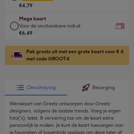
kaart
Voor
€4,79
-
de
€4,79
kleine
Mega kaart
-
gelukwens
Mega
Voor de onuitwisbare indruk
Meest
-
kaart
€6,49
gekozen
Dimensions:
-
-
160
€6,49
Dimensions:
Pak groots uit met een grote kaart voor € 4
x
-
231
met code GROOT4
120
Voor
x
mm
de
167
onuitwisbare
mm
indruk
Omschrijving
Bezorging
-
Dimensions:
Wenskaart van Greetz ontworpen door Greetz
333
designers, volgens de laatste trends. Voeg je eigen
x
foto('s), tekst, & versiering toe om de kaart extra
241
persoonlijk te maken. Je kunt de kaart toevoegen aan
mm
je favorieten of tussentijds opslaan om deze later af