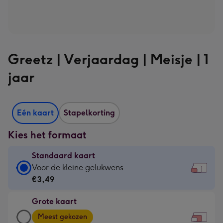
Greetz | Verjaardag | Meisje | 1
jaar
Eén kaart
Stapelkorting
Kies het formaat
Standaard kaart
Standaard
Voor de kleine gelukwens
kaart
€3,49
-
Grote kaart
€3,49
Grote
-
Meest gekozen