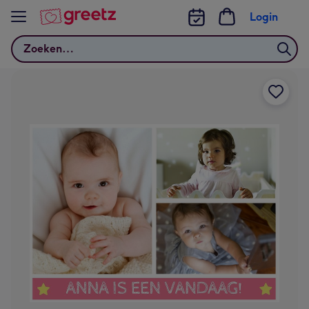
Bekijk meer
Login
Zoeken