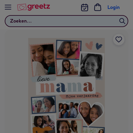
Bekijk meer
Login
Zoeken