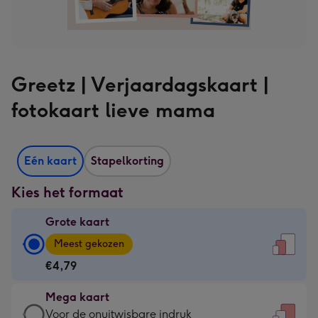
Greetz | Verjaardagskaart |
fotokaart lieve mama
Eén kaart
Stapelkorting
Kies het formaat
Grote kaart
Grote
Meest gekozen
kaart
€4,79
-
€4,79
Mega kaart
-
Mega
Voor de onuitwisbare indruk