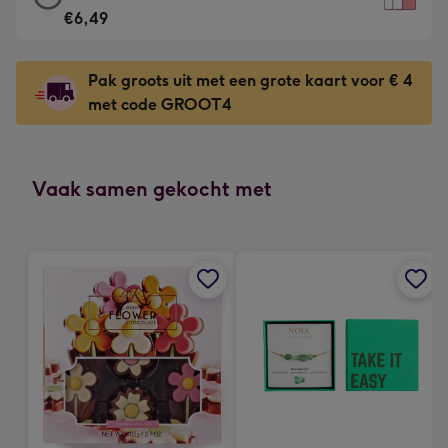
Meest
kaart
€6,49
gekozen
-
-
€6,49
Dimensions:
Pak groots uit met een grote kaart voor € 4
-
167
met code GROOT4
Voor
x
de
231
onuitwisbare
mm
indruk
Vaak samen gekocht met
-
Dimensions:
241
x
333
mm