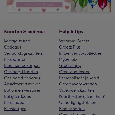
Kaarten & cadeaus
Hulp & tips
Kaartje sturen
Waarom Greetz
Cadeaus
Greetz Plus
Verjaardagskaarten
Influencer co-collecties
Fotokaarten
MyGreetz
Bloemen bezorgen
Greetz-app
Geslaagd kaarten
Greetz-kalender
Geslaagd cadeaus
Personaliseer je kaart
Ansichtkaart maken
Groepswenskaarten
Ballonnen versturen
Videowenskaarten
Baby cadeaus
Kaartteksten (schrijfhulp)
Fotocadeaus
Uitnodigingsteksten
Feestdagen
Bloemsoorten
Greetz kortingscode