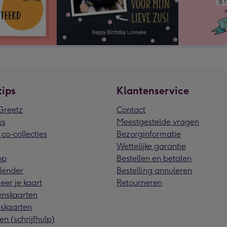
tips
Klantenservice
reetz
Contact
us
Meestgestelde vragen
 co-collecties
Bezorginformatie
Wettelijke garantie
pp
Bestellen en betalen
lender
Bestelling annuleren
eer je kaart
Retourneren
nskaarten
skaarten
en (schrijfhulp)