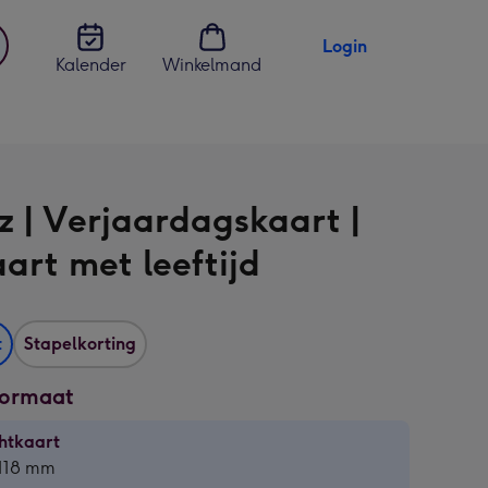
Login
Kalender
Winkelmand
jst
en
z | Verjaardagskaart |
aart met leeftijd
t
Stapelkorting
formaat
htkaart
htkaart
 118 mm