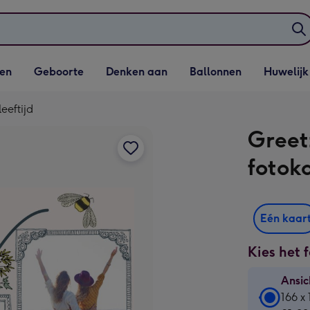
elijst
Vervolgkeuzelijst
Vervolgkeuzelijst
Vervolgkeuzelijst
Vervolgkeuzeli
en
Geboorte
Denken aan
Ballonnen
Huwelijk
penen
Geboorte openen
Denken aan openen
Ballonnen openen
Huwelijk open
eeftijd
Greet
fotok
Eén kaar
Kies het 
Ansic
Ansic
166 x