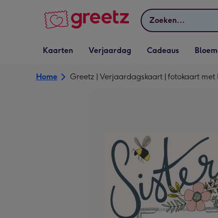
Bekijk meer
Zoeken
Vervolgkeuzelijst
Vervolgkeuzelijst
Vervolgkeuzelijst
Vervolgkeuz
Kaarten
Verjaardag
Cadeaus
Bloem
Kaarten openen
Verjaardag openen
Cadeaus openen
Bloemen o
Home
Greetz | Verjaardagskaart | fotokaart met l