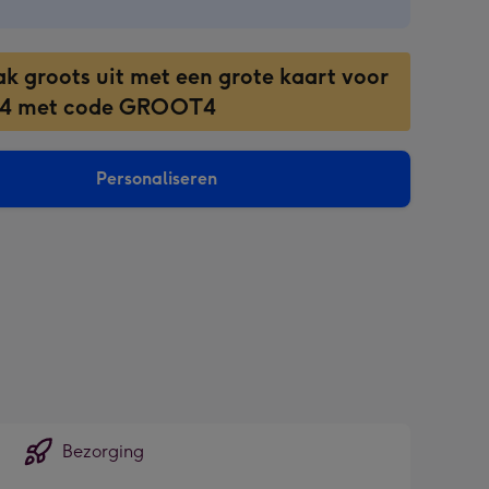
ak groots uit met een grote kaart voor
 4 met code GROOT4
Personaliseren
sions:
Bezorging