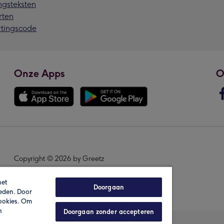
ngsteksten
rten
rtingscode
Onze Apps
O
Copyright © 2026 by Greetz
het
Doorgaan
ieden. Door
cookies. Om
n
Doorgaan zonder accepteren