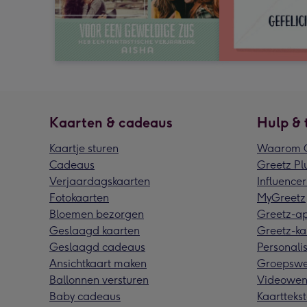
Kaarten & cadeaus
Hulp & 
Kaartje sturen
Waarom G
Cadeaus
Greetz Pl
Verjaardagskaarten
Influencer
Fotokaarten
MyGreetz
Bloemen bezorgen
Greetz-a
Geslaagd kaarten
Greetz-ka
Geslaagd cadeaus
Personalis
Ansichtkaart maken
Groepswe
Ballonnen versturen
Videowen
Baby cadeaus
Kaarttekst