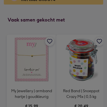
x
166
mm
-
Vaak samen gekocht met
Dimensions:
118
x
166
mm
My Jewellery | armband
Red Band | Snoeppot
hartje | goudkleurig
Crazy Mix | 0,5 kg
€ 15,99
€ 20,49