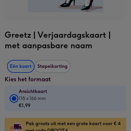
Greetz | Verjaardagskaart |
met aanpasbare naam
Eén kaart
Stapelkorting
Kies het formaat
Ansichtkaart
Ansichtkaart
118 x 166 mm
-
€1,99
€1,99
-
Pak groots uit met een grote kaart voor € 4
118
met code GROOT4