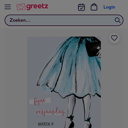
Bekijk meer
Login
Zoeken