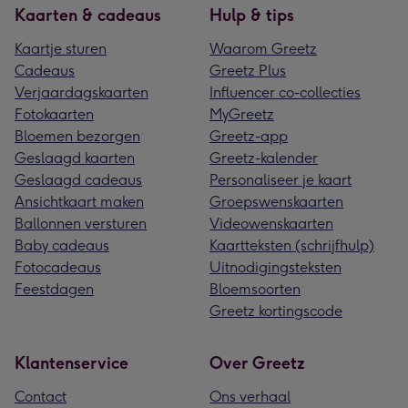
Kaarten & cadeaus
Hulp & tips
Kaartje sturen
Waarom Greetz
Cadeaus
Greetz Plus
Verjaardagskaarten
Influencer co-collecties
Fotokaarten
MyGreetz
Bloemen bezorgen
Greetz-app
Geslaagd kaarten
Greetz-kalender
Geslaagd cadeaus
Personaliseer je kaart
Ansichtkaart maken
Groepswenskaarten
Ballonnen versturen
Videowenskaarten
Baby cadeaus
Kaartteksten (schrijfhulp)
Fotocadeaus
Uitnodigingsteksten
Feestdagen
Bloemsoorten
Greetz kortingscode
Klantenservice
Over Greetz
Contact
Ons verhaal