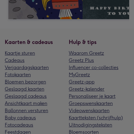
Kaarten & cadeaus
Hulp & tips
Kaartje sturen
Waarom Greetz
Cadeaus
Greetz Plus
Verjaardagskaarten
Influencer co-collecties
Fotokaarten
MyGreetz
Bloemen bezorgen
Greetz-app
Geslaagd kaarten
Greetz-kalender
Geslaagd cadeaus
Personaliseer je kaart
Ansichtkaart maken
Groepswenskaarten
Ballonnen versturen
Videowenskaarten
Baby cadeaus
Kaartteksten (schrijfhulp)
Fotocadeaus
Uitnodigingsteksten
Feestdagen
Bloemsoorten