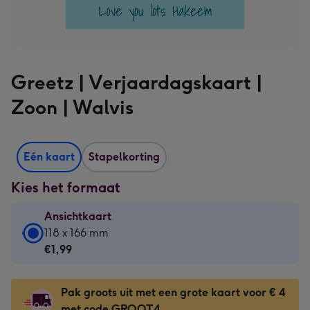
Greetz | Verjaardagskaart |
Zoon | Walvis
Eén kaart
Stapelkorting
Kies het formaat
Ansichtkaart
Ansichtkaart
118 x 166 mm
-
€1,99
€1,99
-
Pak groots uit met een grote kaart voor € 4
118
met code GROOT4