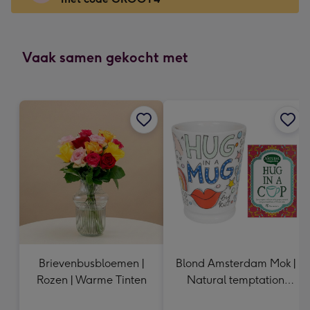
x
166
mm
-
Vaak samen gekocht met
Dimensions:
118
x
166
mm
Brievenbusbloemen |
Blond Amsterdam Mok |
Rozen | Warme Tinten
Natural temptation
Thee Hug in a cup