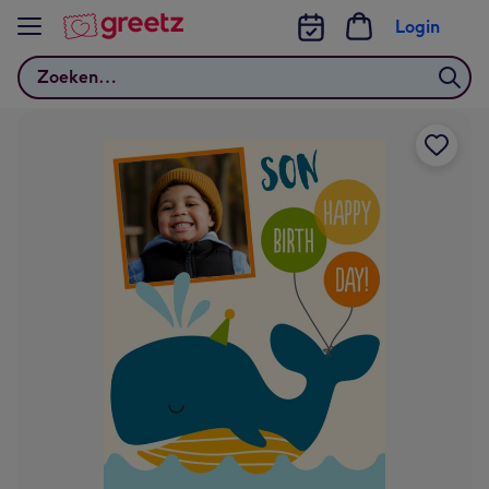
Bekijk meer
Login
Zoeken