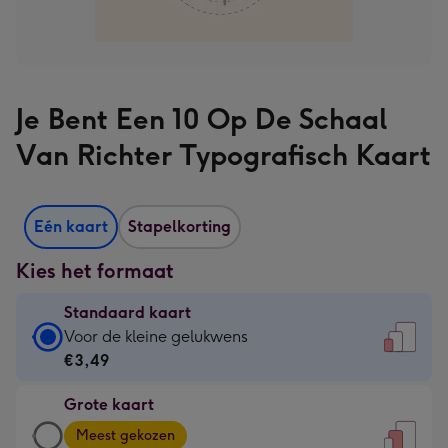
Je Bent Een 10 Op De Schaal
Van Richter Typografisch Kaart
Eén kaart
Stapelkorting
Kies het formaat
Standaard kaart
Standaard
Voor de kleine gelukwens
kaart
€3,49
-
Grote kaart
€3,49
Grote
-
Meest gekozen