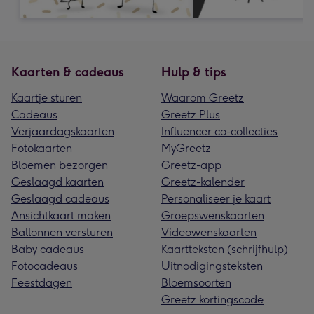
Kaarten & cadeaus
Hulp & tips
Kaartje sturen
Waarom Greetz
Cadeaus
Greetz Plus
Verjaardagskaarten
Influencer co-collecties
Fotokaarten
MyGreetz
Bloemen bezorgen
Greetz-app
Geslaagd kaarten
Greetz-kalender
Geslaagd cadeaus
Personaliseer je kaart
Ansichtkaart maken
Groepswenskaarten
Ballonnen versturen
Videowenskaarten
Baby cadeaus
Kaartteksten (schrijfhulp)
Fotocadeaus
Uitnodigingsteksten
Feestdagen
Bloemsoorten
Greetz kortingscode