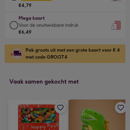
kaart
Voor
€4,79
-
de
€4,79
kleine
Mega kaart
-
gelukwens
Mega
Voor de onuitwisbare indruk
Meest
-
kaart
€6,49
gekozen
Dimensions:
-
-
120
€6,49
Dimensions:
Pak groots uit met een grote kaart voor € 4
x
-
167
met code GROOT4
160
Voor
x
mm
de
231
onuitwisbare
mm
indruk
Vaak samen gekocht met
-
Dimensions:
241
x
333
mm