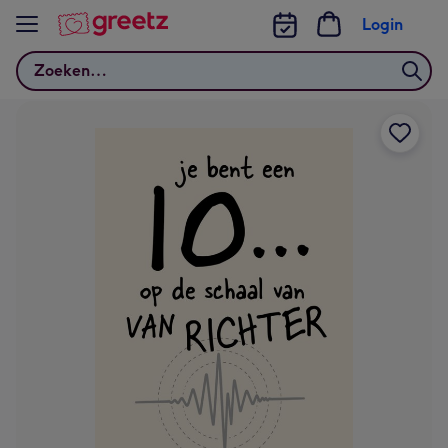
Bekijk meer
Login
Zoeken