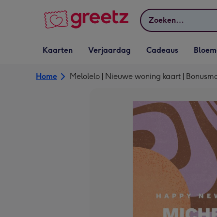
Bekijk meer
Zoeken
Vervolgkeuzelijst
Vervolgkeuzelijst
Vervolgkeuzelijst
Vervolgkeuz
Kaarten
Verjaardag
Cadeaus
Bloem
Kaarten openen
Verjaardag openen
Cadeaus openen
Bloemen o
Home
Melolelo | Nieuwe woning kaart | Bonusm