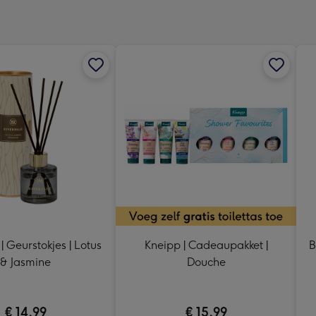
x
333
mm
| Geurstokjes | Lotus
Kneipp | Cadeaupakket |
B
& Jasmine
Douche
€ 14,99
€ 15,99