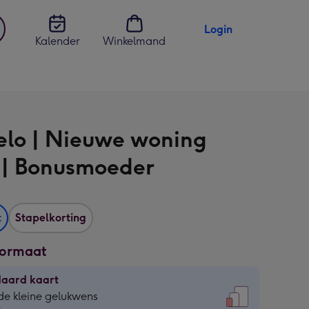
Login
Kalender
Winkelmand
jst
en
elo | Nieuwe woning
 | Bonusmoeder
t
Stapelkorting
formaat
daard kaart
daard
de kleine gelukwens