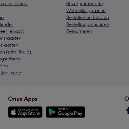
 co-collecties
Bezorginformatie
Wettelijke garantie
pp
Bestellen en betalen
lender
Bestelling annuleren
eer je kaart
Retourneren
nskaarten
skaarten
en (schrijfhulp)
ngsteksten
rten
rtingscode
Onze Apps
O