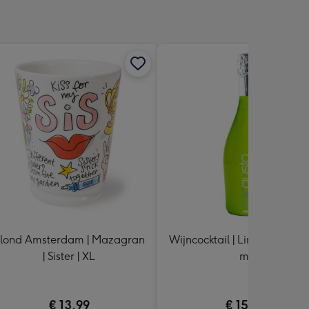
lond Amsterdam | Mazagran
Wijncocktail | Limonsecco | 
| Sister | XL
ml
€ 13,99
€ 15,49