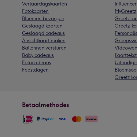
Verjaardagskaarten
Influencer
Fotokaarten
MyGreetz
Bloemen bezorgen
Greetz-a
Geslaagd kaarten
Greetz-ka
Geslaagd cadeaus
Personalis
Ansichtkaart maken
Groepswe
Ballonnen versturen
Videowen
Baby cadeaus
Kaarttekst
Fotocadeaus
Uitnodigi
Feestdagen
Bloemsoo
Greetz ko
Betaalmethodes