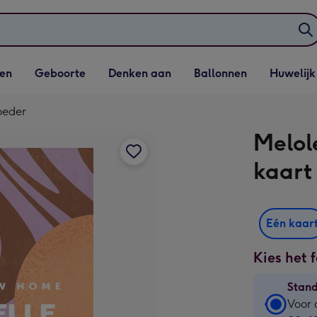
elijst
Vervolgkeuzelijst
Vervolgkeuzelijst
Vervolgkeuzelijst
Vervolgkeuzeli
en
Geboorte
Denken aan
Ballonnen
Huwelijk
penen
Geboorte openen
Denken aan openen
Ballonnen openen
Huwelijk open
oeder
Melol
kaart
Eén kaar
Kies het 
Stan
Stan
Voor 