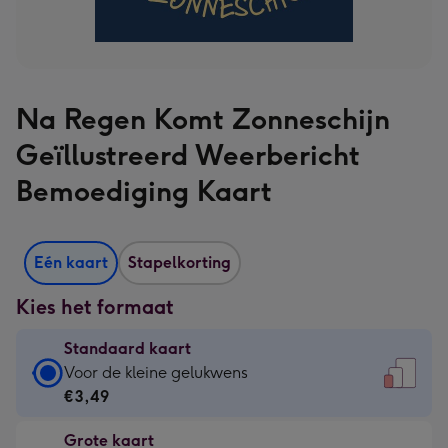
Na Regen Komt Zonneschijn
Geïllustreerd Weerbericht
Bemoediging Kaart
Eén kaart
Stapelkorting
Kies het formaat
Standaard kaart
Standaard
Voor de kleine gelukwens
kaart
€3,49
-
Grote kaart
€3,49