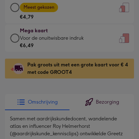
Grote
-
Meest gekozen
kaart
Voor
€4,79
-
de
€4,79
kleine
Mega kaart
-
gelukwens
Mega
Voor de onuitwisbare indruk
Meest
-
kaart
€6,49
gekozen
Dimensions:
-
-
120
€6,49
Dimensions:
Pak groots uit met een grote kaart voor € 4
x
-
167
met code GROOT4
160
Voor
x
mm
de
231
onuitwisbare
mm
indruk
Omschrijving
Bezorging
-
Dimensions:
Samen met aardrijkskundedocent, wandelende
241
atlas en influencer Roy Helmerhorst
x
(@aardrijkskunde_kennisclips) ontwikkelde Greetz
333