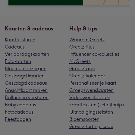
Kaarten & cadeaus
Hulp & tips
Kaartje sturen
Waarom Greetz
Cadeaus
Greetz Plus
Verjaardagskaarten
Influencer co-collecties
Fotokaarten
MyGreetz
Bloemen bezorgen
Greetz-app
Geslaagd kaarten
Greetz-kalender
Geslaagd cadeaus
Personaliseer je kaart
Ansichtkaart maken
Groepswenskaarten
Ballonnen versturen
Videowenskaarten
Baby cadeaus
Kaartteksten (schrijfhulp)
Fotocadeaus
Uitnodigingsteksten
Feestdagen
Bloemsoorten
Greetz kortingscode