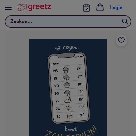
Bekijk meer
Login
Zoeken