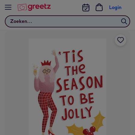
Bekijk meer
Login
Zoeken