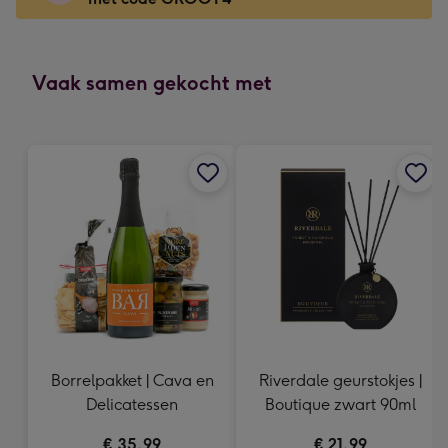
x
166
mm
-
Vaak samen gekocht met
Dimensions:
118
x
166
mm
Borrelpakket | Cava en
Riverdale geurstokjes |
Delicatessen
Boutique zwart 90ml
€ 35,99
€ 21,99