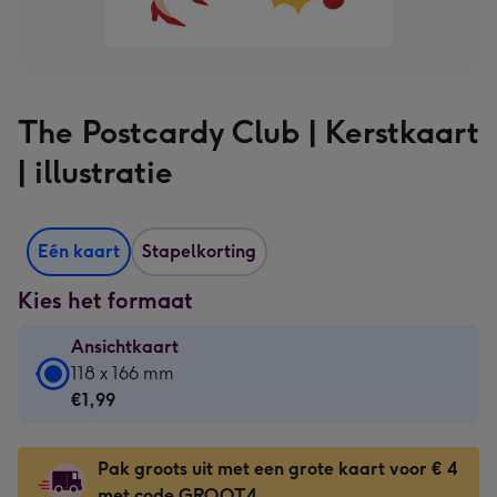
The Postcardy Club | Kerstkaart
| illustratie
Eén kaart
Stapelkorting
Kies het formaat
Ansichtkaart
Ansichtkaart
118 x 166 mm
-
€1,99
€1,99
-
Pak groots uit met een grote kaart voor € 4
118
met code GROOT4