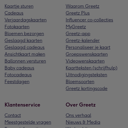
Kaartje sturen
Waarom Greetz
Cadeaus
Greetz Plus
Verjaardagskaarten
Influencer co-collecties
Fotokaarten
MyGreetz
Bloemen bezorgen
Greetz-app
Geslaagd kaarten
Greetz-kalender
Geslaagd cadeaus
Personaliseer je kaart
Ansichtkaart maken
Groepswenskaarten
Ballonnen versturen
Videowenskaarten
Baby cadeaus
Kaartteksten (schrijfhulp)
Fotocadeaus
Uitnodigingsteksten
Feestdagen
Bloemsoorten
Greetz kortingscode
Klantenservice
Over Greetz
Contact
Ons verhaal
Meestgestelde vragen
Nieuws & Media